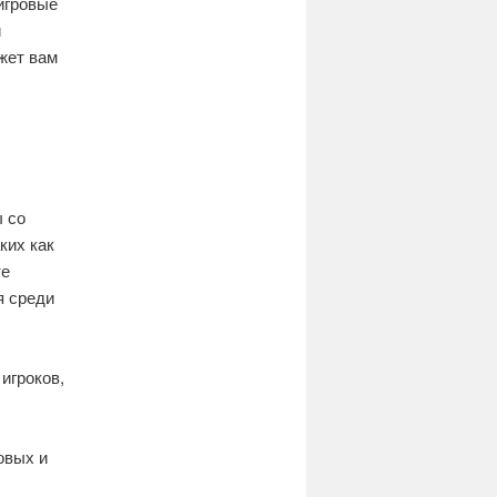
игровые
и
жет вам
ы со
ких как
те
я среди
игроков,
овых и