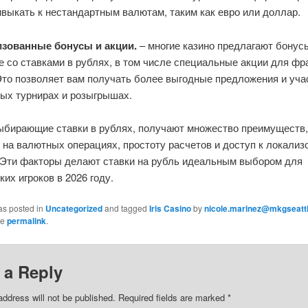
выкать к нестандартным валютам, таким как евро или доллар.
изованные бонусы и акции.
– многие казино предлагают бонус
е со ставками в рублях, в том числе специальные акции для фр
Это позволяет вам получать более выгодные предложения и уча
ных турнирах и розыгрышах.
выбирающие ставки в рублях, получают множество преимуществ
 на валютных операциях, простоту расчетов и доступ к локали
 Эти факторы делают ставки на рубль идеальным выбором для
их игроков в 2026 году.
as posted in
Uncategorized
and tagged
Iris Casino
by
nicole.marinez@mkgseatt
he
permalink
.
 a Reply
address will not be published.
Required fields are marked
*