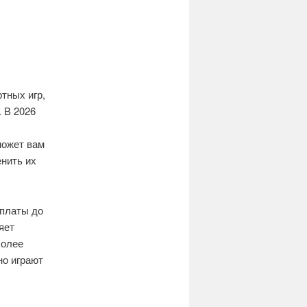
тных игр,
. В 2026
может вам
енить их
оплаты до
яет
более
но играют