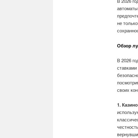
В 2026 г
автоматы,
предпочт
не только
сохранно
Обзор лу
В 2026 го
ставками 
безопасно
посмотри
своих кон
1. Казин
использу
классичес
честност
вернувши