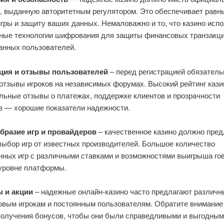
, выданную авторитетным регулятором. Это обеспечивает равн
гры и защиту ваших данных. Немаловажно и то, что казино исп
ные технологии шифрования для защиты финансовых транзакци
анных пользователей.
ация и отзывы пользователей
– перед регистрацией обязатель
отзывы игроков на независимых форумах. Высокий рейтинг кази
льные отзывы о платежах, поддержке клиентов и прозрачности
в — хорошие показатели надежности.
образие игр и провайдеров
– качественное казино должно пред
выбор игр от известных производителей. Большое количество
нных игр с различными ставками и возможностями выигрыша гов
уровне платформы.
ы и акции
– надежные онлайн-казино часто предлагают различн
овым игрокам и постоянным пользователям. Обратите внимание
получения бонусов, чтобы они были справедливыми и выгодным