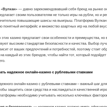
о «Вулкан»
— давно зарекомендовавший себя бренд на рынке он
едлагает своим пользователям не только игры на рубли, но и р
начительно повышающие шансы на выигрыш. Платформа Вулкан
о понятный интерфейс и множество азартных игр на любой вкус
 этих казино предлагает свои особенности и преимущества, но 
твуют высоким стандартам безопасности и качества. Выбор луч
висит от ваших предпочтений и потребностей, поэтому стоит об
на каждый из этих брендов, чтобы найти тот, который подойдет
го.
ать надежное онлайн-казино с рублевыми ставками
дежного онлайн-казино с рублевыми ставками – важный шаг для
тобы защитить свои средства и наслаждаться качественной игро
латформы необходимо учитывать несколько ключевых факторо
зия и безопасность
— надежное казино должно иметь официал