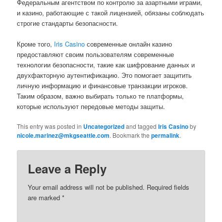
Федеральным агентством по контролю за азартными играми,
и казино, работающие с такой лицензией, обязаны соблюдать
строгие стандарты безопасности.
Кроме того,
Iris Casino
современные онлайн казино
предоставляют своим пользователям современные
технологии безопасности, такие как шифрование данных и
двухфакторную аутентификацию. Это помогает защитить
личную информацию и финансовые транзакции игроков.
Таким образом, важно выбирать только те платформы,
которые используют передовые методы защиты.
This entry was posted in
Uncategorized
and tagged
Iris Casino
by
nicole.marinez@mkgseattle.com
. Bookmark the
permalink
.
Leave a Reply
Your email address will not be published.
Required fields
are marked
*