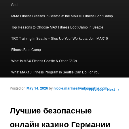
Soul
MMA Fitness Classes in Seattle at the MAX10 Fitness Boot Camp
Top Reasons to Choose MAX Fitness Boot Camp in Seattle
TRX Training in Seattle – Step Up Your Workouts: Join MAX10
Fitness Boot Camp
What is MAX Fitness Seattle & Other FAQs
What MAX10 Fitness Program in Seattle Can Do For You
Posted on
May 14, 2026
by
nicole.marinez@mkgseattle.com
Post navigation
←
Previous
Next
→
Лучшие безопасные
онлайн казино Германии