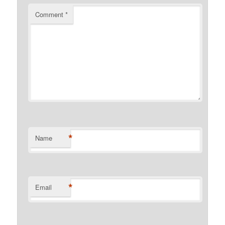
Comment
*
*
Name
*
Email