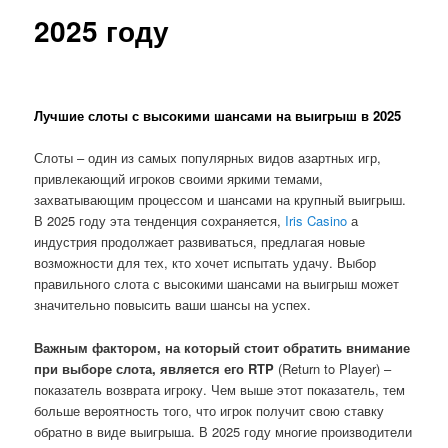
2025 году
Лучшие слоты с высокими шансами на выигрыш в 2025
Слоты – один из самых популярных видов азартных игр,
привлекающий игроков своими яркими темами,
захватывающим процессом и шансами на крупный выигрыш.
В 2025 году эта тенденция сохраняется,
Iris Casino
а
индустрия продолжает развиваться, предлагая новые
возможности для тех, кто хочет испытать удачу. Выбор
правильного слота с высокими шансами на выигрыш может
значительно повысить ваши шансы на успех.
Важным фактором, на который стоит обратить внимание
при выборе слота, является его RTP
(Return to Player) –
показатель возврата игроку. Чем выше этот показатель, тем
больше вероятность того, что игрок получит свою ставку
обратно в виде выигрыша. В 2025 году многие производители