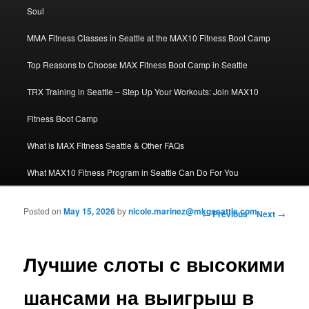
Soul
MMA Fitness Classes in Seattle at the MAX10 Fitness Boot Camp
Top Reasons to Choose MAX Fitness Boot Camp in Seattle
TRX Training in Seattle – Step Up Your Workouts: Join MAX10
Fitness Boot Camp
What is MAX Fitness Seattle & Other FAQs
What MAX10 Fitness Program in Seattle Can Do For You
Posted on
May 15, 2026
by
nicole.marinez@mkgseattle.com
Post navigation
←
Previous
Next
→
Лучшие слоты с высокими
шансами на выигрыш в