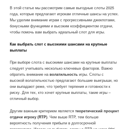
В этой статье мы рассмотрим самые выгодные слоты 2025
года, которые предлагают игрокам отличные шансы на успех.
Мы уделим внимание играм с прогрессивными джекпотами,
бонусными функциями и высоким коэффициентом отдачи,
чтобы помочь вам выбрать идеальный слот для игры.
Как выбрать слот с высокими шансами на крупные
выплаты
При выборе слота с высокими шансами на крупные выплаты
следует учитывать несколько ключевых факторов. Важно
обратить внимание на
волатильность
игры. Слоты с
высокой волатильностью предлагают большие выигрыши, но
они выпадают реже, что требует терпения и готовности к
риску. Для тех, кто хочет крупные выплаты, такие игры –
отличный выбор.
Другим важным критерием является
теоретический процент
отдачи игроку (RTP)
. Чем выше RTP, тем больше
вероятность получения прибыли в долгосрочной
перспективе. Идеально выбирать слоты с RTP не ниже 96%,