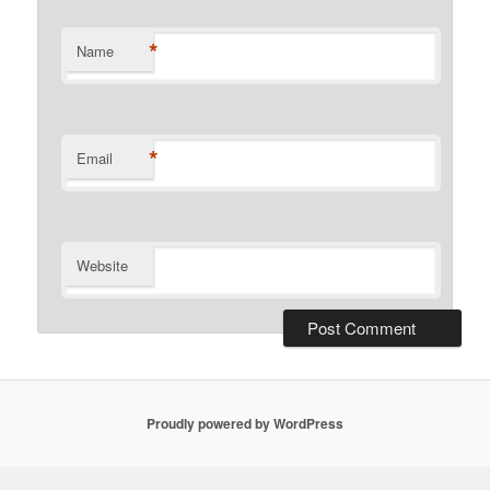
*
Name
*
Email
Website
Proudly powered by WordPress