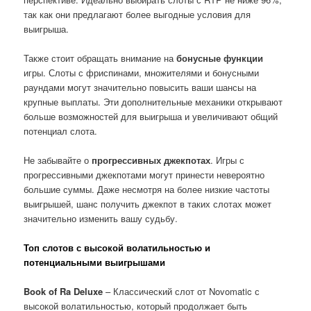
так как они предлагают более выгодные условия для
выигрыша.
Также стоит обращать внимание на
бонусные функции
игры. Слоты с фриспинами, множителями и бонусными
раундами могут значительно повысить ваши шансы на
крупные выплаты. Эти дополнительные механики открывают
больше возможностей для выигрыша и увеличивают общий
потенциал слота.
Не забывайте о
прогрессивных джекпотах
. Игры с
прогрессивными джекпотами могут принести невероятно
большие суммы. Даже несмотря на более низкие частоты
выигрышей, шанс получить джекпот в таких слотах может
значительно изменить вашу судьбу.
Топ слотов с высокой волатильностью и
потенциальными выигрышами
Book of Ra Deluxe
– Классический слот от Novomatic с
высокой волатильностью, который продолжает быть