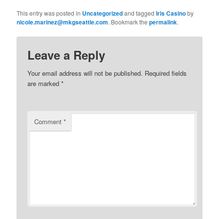
This entry was posted in
Uncategorized
and tagged
Iris Casino
by
nicole.marinez@mkgseattle.com
. Bookmark the
permalink
.
Leave a Reply
Your email address will not be published.
Required fields
are marked
*
Comment
*