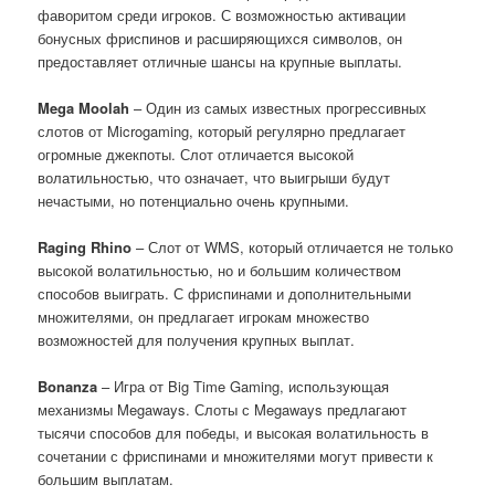
фаворитом среди игроков. С возможностью активации
бонусных фриспинов и расширяющихся символов, он
предоставляет отличные шансы на крупные выплаты.
Mega Moolah
– Один из самых известных прогрессивных
слотов от Microgaming, который регулярно предлагает
огромные джекпоты. Слот отличается высокой
волатильностью, что означает, что выигрыши будут
нечастыми, но потенциально очень крупными.
Raging Rhino
– Слот от WMS, который отличается не только
высокой волатильностью, но и большим количеством
способов выиграть. С фриспинами и дополнительными
множителями, он предлагает игрокам множество
возможностей для получения крупных выплат.
Bonanza
– Игра от Big Time Gaming, использующая
механизмы Megaways. Слоты с Megaways предлагают
тысячи способов для победы, и высокая волатильность в
сочетании с фриспинами и множителями могут привести к
большим выплатам.