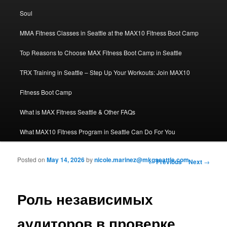
Soul
MMA Fitness Classes in Seattle at the MAX10 Fitness Boot Camp
Top Reasons to Choose MAX Fitness Boot Camp in Seattle
TRX Training in Seattle – Step Up Your Workouts: Join MAX10
Fitness Boot Camp
What is MAX Fitness Seattle & Other FAQs
What MAX10 Fitness Program in Seattle Can Do For You
Posted on
May 14, 2026
by
nicole.marinez@mkgseattle.com
Post navigation
←
Previous
Next
→
Роль независимых
аудиторов в проверке