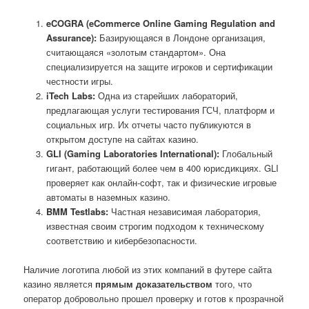
eCOGRA (eCommerce Online Gaming Regulation and
Assurance):
Базирующаяся в Лондоне организация,
считающаяся «золотым стандартом». Она
специализируется на защите игроков и сертификации
честности игры.
iTech Labs:
Одна из старейших лабораторий,
предлагающая услуги тестирования ГСЧ, платформ и
социальных игр. Их отчеты часто публикуются в
открытом доступе на сайтах казино.
GLI (Gaming Laboratories International):
Глобальный
гигант, работающий более чем в 400 юрисдикциях. GLI
проверяет как онлайн-софт, так и физические игровые
автоматы в наземных казино.
BMM Testlabs:
Частная независимая лаборатория,
известная своим строгим подходом к техническому
соответствию и кибербезопасности.
Наличие логотипа любой из этих компаний в футере сайта
казино является
прямым доказательством
того, что
оператор добровольно прошел проверку и готов к прозрачной