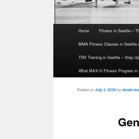
Main menu
Home
Fitness in Seattle –
Skip to primary content
Skip to secondary content
MMA Fitness Classes in Seattle
TRX Training in Seattle – Step 
What MAX10 Fitness Program in 
Posted on
July 3, 2026
by
nicole.m
Gen