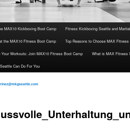
 The MAX10 Kickboxing Boot Camp
Fitness Kickboxing Seattle and Martia
 at the MAX10 Fitness Boot Camp
Top Reasons to Choose MAX Fitness 
Up Your Workouts: Join MAX10 Fitness Boot Camp
What is MAX Fitness 
Seattle Can Do For You
arinez@mkgseattle.com
ussvolle_Unterhaltung_u