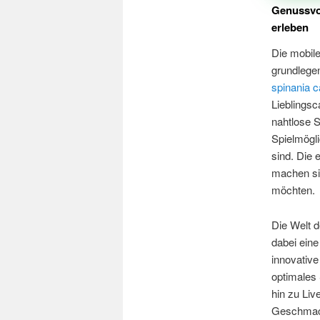
Genussvol
erleben
Die mobile
grundlegen
spinania c
Lieblingsc
nahtlose 
Spielmögli
sind. Die 
machen sie
möchten.
Die Welt 
dabei eine
innovativ
optimales 
hin zu Liv
Geschmack