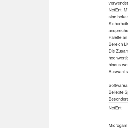
verwendete
NetEnt, M
sind bekan
Sicherheit
anspreche
Palette an
Bereich Li
Die Zusamm
hochwertig
hinaus wer
Auswahl st
Softwarea
Beliebte S
Besonder
NetEnt
Microgam