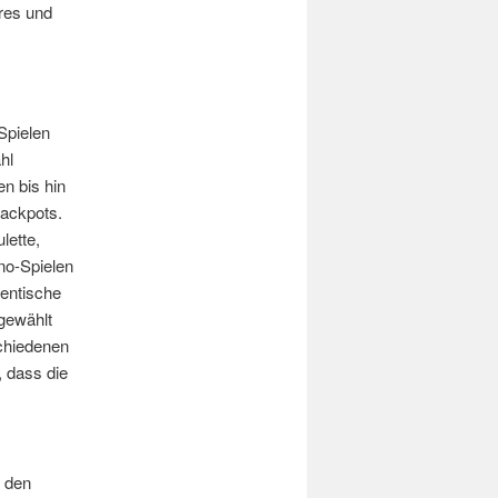
res und
Spielen
hl
n bis hin
Jackpots.
lette,
no-Spielen
hentische
sgewählt
schiedenen
 dass die
n den