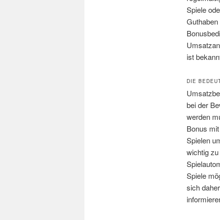
Spiele ode
Guthaben 
Bonusbedin
Umsatzanf
ist bekann
DIE BEDEU
Umsatzbed
bei der Be
werden mu
Bonus mit
Spielen u
wichtig zu
Spielautom
Spiele mög
sich dahe
informiere