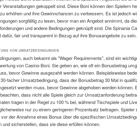
r Veranstaltungen gekoppelt sind. Diese Boni können den Spielern hel
zu erhöhen und ihre Gewinnchancen zu verbessern. Es ist jedoch wic
gungen sorgfältig zu lesen, bevor man ein Angebot annimmt, da dies
orderungen und andere Bedingungen geknüpft sind. Die Spinania C
t dafür, fair und transparent in Bezug auf ihre Bonusangebote zu sein.
TUNG VON UMSATZBEDINGUNGEN
ingungen, auch bekannt als "Wager Requirements", sind ein wichtig
wertung von Casino-Boni. Sie geben an, wie oft ein Bonusbetrag umg
ss, bevor Gewinne ausgezahlt werden können. Beispielsweise bedeu
 30-facher Umsatzbedingung, dass der Bonusbetrag 30 Mal in qualifi
mgesetzt werden muss, bevor Gewinne abgehoben werden können. E
 beachten, dass nicht alle Spiele gleich zur Umsatzanforderung beitr
aten tragen in der Regel zu 100 % bei, während Tischspiele und Liv
licherweise nur zu einem geringeren Prozentsatz beitragen. Spieler s
r vor der Annahme eines Bonus über die spezifischen Umsatzbedin
n und sicherstellen, dass sie diese erfüllen können.