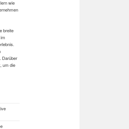
lern wie
ternehmen
 breite
 im
rlebnis.
n
. Darüber
, um die
tive
ße