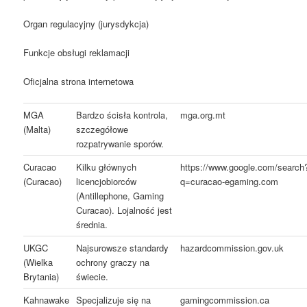
Organ regulacyjny (jurysdykcja)
Funkcje obsługi reklamacji
Oficjalna strona internetowa
MGA
Bardzo ścisła kontrola,
mga.org.mt
(Malta)
szczegółowe
rozpatrywanie sporów.
Curacao
Kilku głównych
https://www.google.com/search
(Curacao)
licencjobiorców
q=curacao-egaming.com
(Antillephone, Gaming
Curacao). Lojalność jest
średnia.
UKGC
Najsurowsze standardy
hazardcommission.gov.uk
(Wielka
ochrony graczy na
Brytania)
świecie.
Kahnawake
Specjalizuje się na
gamingcommission.ca