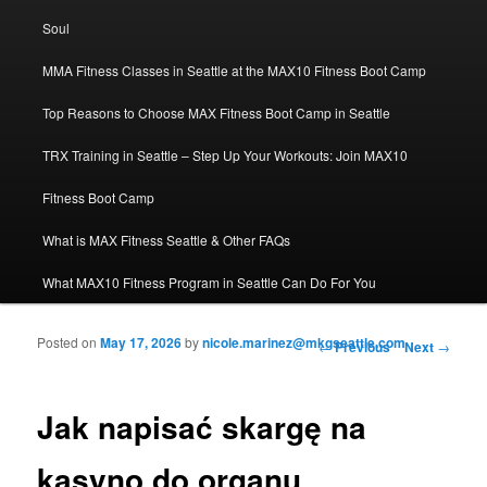
Soul
MMA Fitness Classes in Seattle at the MAX10 Fitness Boot Camp
Top Reasons to Choose MAX Fitness Boot Camp in Seattle
TRX Training in Seattle – Step Up Your Workouts: Join MAX10
Fitness Boot Camp
What is MAX Fitness Seattle & Other FAQs
What MAX10 Fitness Program in Seattle Can Do For You
Posted on
May 17, 2026
by
nicole.marinez@mkgseattle.com
Post navigation
←
Previous
Next
→
Jak napisać skargę na
kasyno do organu