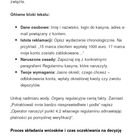
zwięzła.
Główne bloki tekstu:
Dane osobowe:
Imię i nazwisko, login do kasyna, adres e-
mail powiązany z kontem.
Istota reklamacji:
Opisz wydarzenie chronologicznie. Na
przykład: „15 marca zleciłem wypłatę 1000 euro. 17 marca
moje konto zostało zablokowane…”
Naruszone zasady:
Zapoznaj się z konkretnymi
paragrafami Regulaminu kasyna, które naruszyły.
Twoje wymagania:
Jasno określ, czego chcesz –
odblokowania konta, wpłaty określonej kwoty czy zwrotu
depozytów.
Unikaj nadmiaru wody. Organy regulacyjne cenią fakty. Zamiast
„Potraktowali mnie bardzo niesprawiedliwie i podle” napisz
„Operator naruszył punkt 4.2 własnego regulaminu odmawiając
płatności po pomyślnej weryfikacji”.
Proces składania wniosków i czas oczekiwania na decyzję