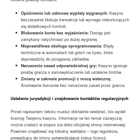
Opóźnienie lub odmowa wypłaty wygranych:
Kasyno
bezzasadnie blokuje transakcje lub wymaga niekończących
się dodatkowych kontroli.
Blokowanie konta bez wyjaśnienia:
Dostęp jest
zamykany natychmiast po dużej wygranej.
Nieprawidłowa obsługa oprogramowania:
Błędy
techniczne w automatach lub grach na żywo, które
doprowadziły do ​​​​przegrania zakładów.
Naruszenie zasad odpowiedzialnej gry:
Kasyno ignoruje
prośbę gracza o samowykluczenie lub ustalenie limitów.
Zmiany w zakresie promocji z mocą wsteczną:
Anulowanie bonusów bez naruszenia zasad przez gracza.
Ustalanie jurysdykcji i znajdowanie kontaktów regulacyjnych
Przed napisaniem tekstu musisz dokładnie wiedzieć, kto wydał
licencję Twojemu kasynu. Informacje na ten temat zazwyczaj
można znaleźć w stopce (na dole) oficjalnej strony internetowej.
Powinien znajdować się klikalny walidator – logo regulatora,
prowadzący do strony potwierdzającej status licencji.