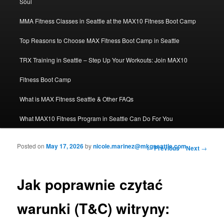
Soul
MMA Fitness Classes in Seattle at the MAX10 Fitness Boot Camp
Top Reasons to Choose MAX Fitness Boot Camp in Seattle
TRX Training in Seattle – Step Up Your Workouts: Join MAX10
Fitness Boot Camp
What is MAX Fitness Seattle & Other FAQs
What MAX10 Fitness Program in Seattle Can Do For You
Posted on
May 17, 2026
by
nicole.marinez@mkgseattle.com
Post navigation
←
Previous
Next
→
Jak poprawnie czytać
warunki (T&C) witryny: