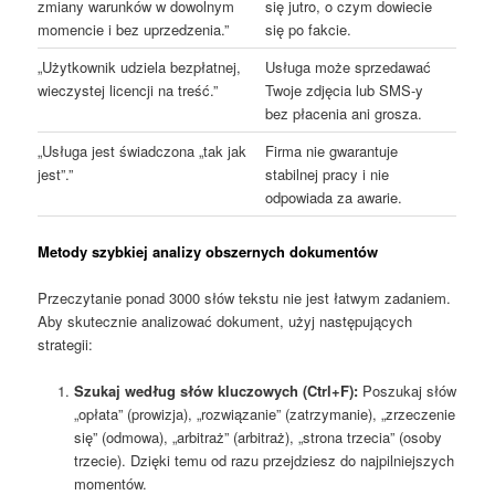
zmiany warunków w dowolnym
się jutro, o czym dowiecie
momencie i bez uprzedzenia.”
się po fakcie.
„Użytkownik udziela bezpłatnej,
Usługa może sprzedawać
wieczystej licencji na treść.”
Twoje zdjęcia lub SMS-y
bez płacenia ani grosza.
„Usługa jest świadczona „tak jak
Firma nie gwarantuje
jest”.”
stabilnej pracy i nie
odpowiada za awarie.
Metody szybkiej analizy obszernych dokumentów
Przeczytanie ponad 3000 słów tekstu nie jest łatwym zadaniem.
Aby skutecznie analizować dokument, użyj następujących
strategii:
Szukaj według słów kluczowych (Ctrl+F):
Poszukaj słów
„opłata” (prowizja), „rozwiązanie” (zatrzymanie), „zrzeczenie
się” (odmowa), „arbitraż” (arbitraż), „strona trzecia” (osoby
trzecie). Dzięki temu od razu przejdziesz do najpilniejszych
momentów.