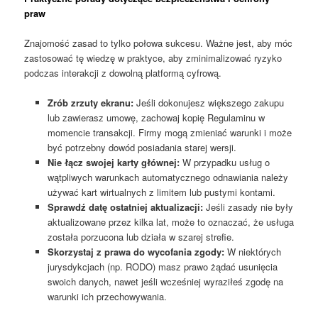
praw
Znajomość zasad to tylko połowa sukcesu. Ważne jest, aby móc
zastosować tę wiedzę w praktyce, aby zminimalizować ryzyko
podczas interakcji z dowolną platformą cyfrową.
Zrób zrzuty ekranu:
Jeśli dokonujesz większego zakupu
lub zawierasz umowę, zachowaj kopię Regulaminu w
momencie transakcji. Firmy mogą zmieniać warunki i może
być potrzebny dowód posiadania starej wersji.
Nie łącz swojej karty głównej:
W przypadku usług o
wątpliwych warunkach automatycznego odnawiania należy
używać kart wirtualnych z limitem lub pustymi kontami.
Sprawdź datę ostatniej aktualizacji:
Jeśli zasady nie były
aktualizowane przez kilka lat, może to oznaczać, że usługa
została porzucona lub działa w szarej strefie.
Skorzystaj z prawa do wycofania zgody:
W niektórych
jurysdykcjach (np. RODO) masz prawo żądać usunięcia
swoich danych, nawet jeśli wcześniej wyraziłeś zgodę na
warunki ich przechowywania.