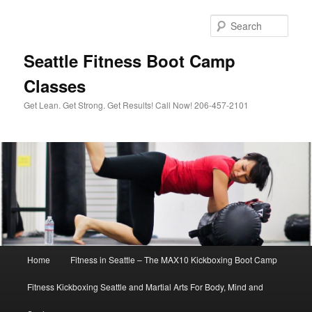
Sear
Seattle Fitness Boot Camp
Classes
Get Lean. Get Strong. Get Results! Call Now! 206-457-2101
Main menu
Home
Fitness in Seattle – The MAX10 Kickboxing Boot Camp
Skip to primary content
Skip to secondary content
Fitness Kickboxing Seattle and Martial Arts For Body, Mind and