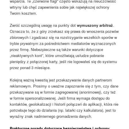
wsparcia. Te „czerwone flagi” często wskazują na nieuczciwość
witryny lub chęć zapewnienia sobie jak największej ochrony
Twoim kosztem.
Zwróć szczególną uwagę na punkty dot
wymuszony arbitraż
.
Oznacza to, że z góry zrzekasz się prawa do wnoszenia pozwów
zbiorowych i zgadzasz się na rozstrzyganie wszelkich sporów w
trybie prywatnym za pośrednictwem mediatorów wyznaczonych
przez firmę. Niebezpieczne są także warunki dotyczące
„nieaktywnych kont”, które umożliwiają usłudze pobranie
pieniędzy z połączonej karty, jeśli nie logowałeś się do systemu
przez ponad 3 miesiące.
Kolejną ważną kwestią jest przekazywanie danych partnerom
reklamowym. Prosimy o uważne zapoznanie się z tym, czy dane
przekazywane są w formie zagregowanej (anonimowej), czy też
w formie spersonalizowanej. Jeśli firma wymaga dostępu do
kontaktów, geolokalizacji i historii połączeń do aplikacji, która nie
potrzebuje tego do działania (np. latarki czy kalkulatora), jest to
wyraźny znak nadmiernego gromadzenia danych.
Praktyczne porady dotyczące bezpieczeństwa i ochrony