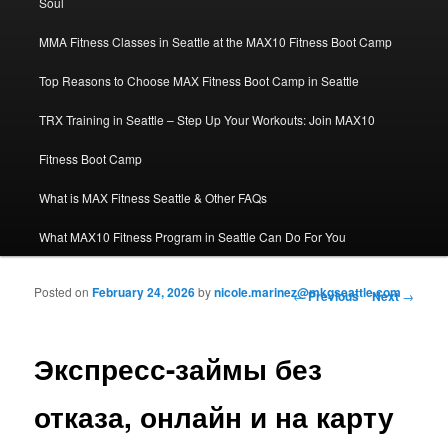
Soul
MMA Fitness Classes in Seattle at the MAX10 Fitness Boot Camp
Top Reasons to Choose MAX Fitness Boot Camp in Seattle
TRX Training in Seattle – Step Up Your Workouts: Join MAX10
Fitness Boot Camp
What is MAX Fitness Seattle & Other FAQs
What MAX10 Fitness Program in Seattle Can Do For You
Posted on
February 24, 2026
by
nicole.marinez@mkgseattle.com
Post navigation
←
Previous
Next
→
Экспресс-займы без
отказа, онлайн и на карту