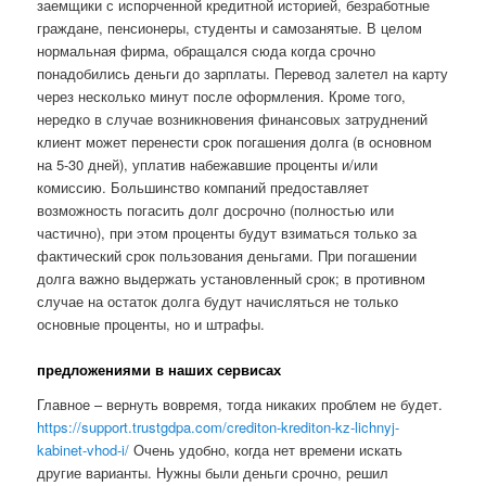
заемщики с испорченной кредитной историей, безработные
граждане, пенсионеры, студенты и самозанятые. В целом
нормальная фирма, обращался сюда когда срочно
понадобились деньги до зарплаты. Перевод залетел на карту
через несколько минут после оформления. Кроме того,
нередко в случае возникновения финансовых затруднений
клиент может перенести срок погашения долга (в основном
на 5-30 дней), уплатив набежавшие проценты и/или
комиссию. Большинство компаний предоставляет
возможность погасить долг досрочно (полностью или
частично), при этом проценты будут взиматься только за
фактический срок пользования деньгами. При погашении
долга важно выдержать установленный срок; в противном
случае на остаток долга будут начисляться не только
основные проценты, но и штрафы.
предложениями в наших сервисах
Главное – вернуть вовремя, тогда никаких проблем не будет.
https://support.trustgdpa.com/crediton-krediton-kz-lichnyj-
kabinet-vhod-i/
Очень удобно, когда нет времени искать
другие варианты. Нужны были деньги срочно, решил