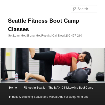
Sear
Seattle Fitness Boot Camp
Classes
Get Lean. Get Strong. Get Results! Call Now! 206-457-2101
Main menu
Home
Fitness in Seattle – The MAX10 Kickboxing Boot Camp
Skip to primary content
Skip to secondary content
Fitness Kickboxing Seattle and Martial Arts For Body, Mind and