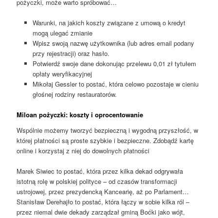
pożyczki, może warto spróbować…
Warunki, na jakich koszty związane z umową o kredyt
mogą ulegać zmianie
Wpisz swoją nazwę użytkownika (lub adres email podany
przy rejestracji) oraz hasło.
Potwierdź swoje dane dokonując przelewu 0,01 zł tytułem
opłaty weryfikacyjnej
Mikołaj Gessler to postać, która celowo pozostaje w cieniu
głośnej rodziny restauratorów.
Miloan pożyczki: koszty i oprocentowanie
Wspólnie możemy tworzyć bezpieczną i wygodną przyszłość, w
której płatności są proste szybkie i bezpieczne. Zdobądź kartę
online i korzystaj z niej do dowolnych płatności
Marek Siwiec to postać, która przez kilka dekad odgrywała
istotną rolę w polskiej polityce – od czasów transformacji
ustrojowej, przez prezydencką Kancearię, aż po Parlament…
Stanisław Derehajło to postać, która łączy w sobie kilka ról –
przez niemal dwie dekady zarządzał gminą Boćki jako wójt,