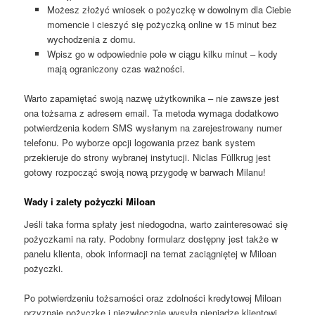
Możesz złożyć wniosek o pożyczkę w dowolnym dla Ciebie
momencie i cieszyć się pożyczką online w 15 minut bez
wychodzenia z domu.
Wpisz go w odpowiednie pole w ciągu kilku minut – kody
mają ograniczony czas ważności.
Warto zapamiętać swoją nazwę użytkownika – nie zawsze jest
ona tożsama z adresem email. Ta metoda wymaga dodatkowo
potwierdzenia kodem SMS wysłanym na zarejestrowany numer
telefonu. Po wyborze opcji logowania przez bank system
przekieruje do strony wybranej instytucji. Niclas Füllkrug jest
gotowy rozpocząć swoją nową przygodę w barwach Milanu!
Wady i zalety pożyczki Miloan
Jeśli taka forma spłaty jest niedogodna, warto zainteresować się
pożyczkami na raty. Podobny formularz dostępny jest także w
panelu klienta, obok informacji na temat zaciągniętej w Miloan
pożyczki.
Po potwierdzeniu tożsamości oraz zdolności kredytowej Miloan
przyznaje pożyczkę i niezwłocznie wysyłą pieniądze klientowi.