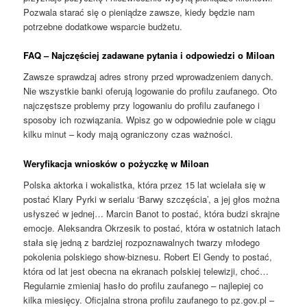
Pozwala starać się o pieniądze zawsze, kiedy będzie nam
potrzebne dodatkowe wsparcie budżetu.
FAQ – Najczęściej zadawane pytania i odpowiedzi o Miloan
Zawsze sprawdzaj adres strony przed wprowadzeniem danych.
Nie wszystkie banki oferują logowanie do profilu zaufanego. Oto
najczęstsze problemy przy logowaniu do profilu zaufanego i
sposoby ich rozwiązania. Wpisz go w odpowiednie pole w ciągu
kilku minut – kody mają ograniczony czas ważności.
Weryfikacja wniosków o pożyczkę w Miloan
Polska aktorka i wokalistka, która przez 15 lat wcielała się w
postać Klary Pyrki w serialu ‘Barwy szczęścia’, a jej głos można
usłyszeć w jednej… Marcin Banot to postać, która budzi skrajne
emocje. Aleksandra Okrzesik to postać, która w ostatnich latach
stała się jedną z bardziej rozpoznawalnych twarzy młodego
pokolenia polskiego show-biznesu. Robert El Gendy to postać,
która od lat jest obecna na ekranach polskiej telewizji, choć…
Regularnie zmieniaj hasło do profilu zaufanego – najlepiej co
kilka miesięcy. Oficjalna strona profilu zaufanego to pz.gov.pl –