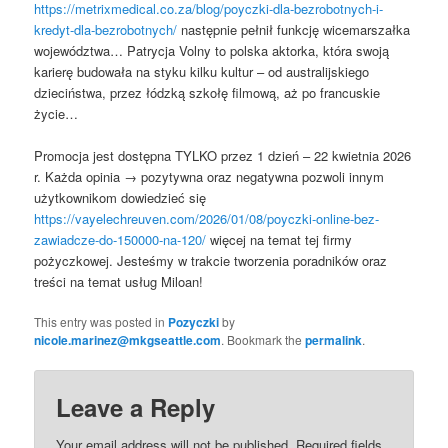
https://metrixmedical.co.za/blog/poyczki-dla-bezrobotnych-i-
kredyt-dla-bezrobotnych/
następnie pełnił funkcję wicemarszałka
województwa… Patrycja Volny to polska aktorka, która swoją
karierę budowała na styku kilku kultur – od australijskiego
dzieciństwa, przez łódzką szkołę filmową, aż po francuskie
życie…
Promocja jest dostępna TYLKO przez 1 dzień – 22 kwietnia 2026
r. Każda opinia → pozytywna oraz negatywna pozwoli innym
użytkownikom dowiedzieć się
https://vayelechreuven.com/2026/01/08/poyczki-online-bez-
zawiadcze-do-150000-na-120/
więcej na temat tej firmy
pożyczkowej. Jesteśmy w trakcie tworzenia poradników oraz
treści na temat usług Miloan!
This entry was posted in
Pozyczki
by
nicole.marinez@mkgseattle.com
. Bookmark the
permalink
.
Leave a Reply
Your email address will not be published.
Required fields