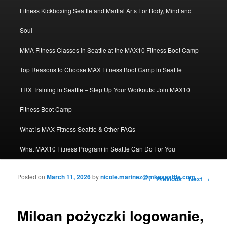
Fitness Kickboxing Seattle and Martial Arts For Body, Mind and
Soul
MMA Fitness Classes in Seattle at the MAX10 Fitness Boot Camp
Top Reasons to Choose MAX Fitness Boot Camp in Seattle
TRX Training in Seattle – Step Up Your Workouts: Join MAX10
Fitness Boot Camp
What is MAX Fitness Seattle & Other FAQs
What MAX10 Fitness Program in Seattle Can Do For You
Posted on
March 11, 2026
by
nicole.marinez@mkgseattle.com
Post navigation
←
Previous
Next
→
Miloan pożyczki logowanie,