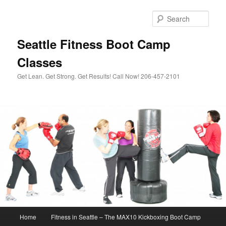
Sear
Seattle Fitness Boot Camp
Classes
Get Lean. Get Strong. Get Results! Call Now! 206-457-2101
Main menu
Home
Fitness in Seattle – The MAX10 Kickboxing Boot Camp
Skip to primary content
Skip to secondary content