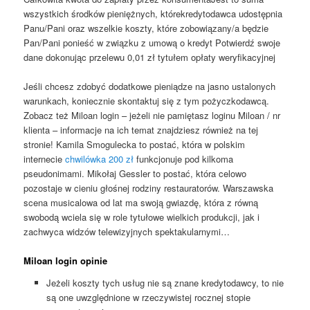
wszystkich środków pieniężnych, którekredytodawca udostępnia
Panu/Pani oraz wszelkie koszty, które zobowiązany/a będzie
Pan/Pani ponieść w związku z umową o kredyt Potwierdź swoje
dane dokonując przelewu 0,01 zł tytułem opłaty weryfikacyjnej
Jeśli chcesz zdobyć dodatkowe pieniądze na jasno ustalonych
warunkach, koniecznie skontaktuj się z tym pożyczkodawcą.
Zobacz też Miloan login – jeżeli nie pamiętasz loginu Miloan / nr
klienta – informacje na ich temat znajdziesz również na tej
stronie! Kamila Smogulecka to postać, która w polskim
internecie
chwilówka 200 zł
funkcjonuje pod kilkoma
pseudonimami. Mikołaj Gessler to postać, która celowo
pozostaje w cieniu głośnej rodziny restauratorów. Warszawska
scena musicalowa od lat ma swoją gwiazdę, która z równą
swobodą wciela się w role tytułowe wielkich produkcji, jak i
zachwyca widzów telewizyjnych spektakularnymi…
Miloan login opinie
Jeżeli koszty tych usług nie są znane kredytodawcy, to nie
są one uwzględnione w rzeczywistej rocznej stopie