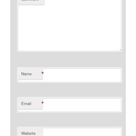
*
Name
*
Email
Website