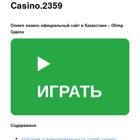
Casino.2359
Олимп казино официальный сайт в Казахстане – Olimp
Casino
▶️
ИГРАТЬ
Содержимое
ОПИСАНИЕ И ФУНКЦИОНАЛЬНОСТЬ ОЛИМП КАЗИНО