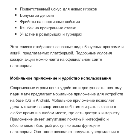
Приветственный бонус для новых игроков
Бонусы за депозит
Фрибеты на спортивные события
Кэшбэк на проигранные ставки
Участие в розыгрышах и турнирах
Этот список отображает основные виды бонусных программ и
акций, предлагаемых платформой. Подробные условия
каждой акции можно найти на официальном сайте
платформы.
Мобильное приложение и удобство использования
Современные игроки ценят удобство и доступность, поэтому
пари матч
предлагает мобильное приложение для устройств
на базе iOS и Android. Мобильное приложение позволяет
делать ставки на спортивные события и играть в казино в
любое время и в любом месте, где есть доступ к интернету.
Приложение имеет интуитивно понятный интерфейс и
обеспечивает быстрый доступ ко всем функциям
платформы. Оно также позволяет получать уведомления о