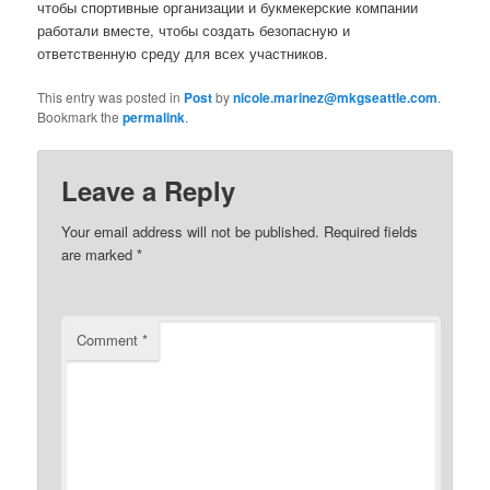
чтобы спортивные организации и букмекерские компании
работали вместе, чтобы создать безопасную и
ответственную среду для всех участников.
This entry was posted in
Post
by
nicole.marinez@mkgseattle.com
.
Bookmark the
permalink
.
Leave a Reply
Your email address will not be published.
Required fields
are marked
*
Comment
*