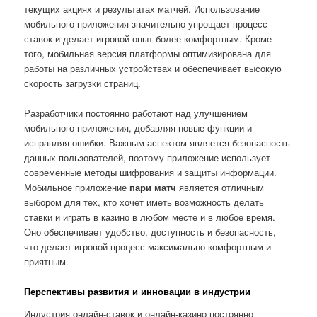
текущих акциях и результатах матчей. Использование
мобильного приложения значительно упрощает процесс
ставок и делает игровой опыт более комфортным. Кроме
того, мобильная версия платформы оптимизирована для
работы на различных устройствах и обеспечивает высокую
скорость загрузки страниц.
Разработчики постоянно работают над улучшением
мобильного приложения, добавляя новые функции и
исправляя ошибки. Важным аспектом является безопасность
данных пользователей, поэтому приложение использует
современные методы шифрования и защиты информации.
Мобильное приложение
пари матч
является отличным
выбором для тех, кто хочет иметь возможность делать
ставки и играть в казино в любом месте и в любое время.
Оно обеспечивает удобство, доступность и безопасность,
что делает игровой процесс максимально комфортным и
приятным.
Перспективы развития и инновации в индустрии
Индустрия онлайн-ставок и онлайн-казино постоянно