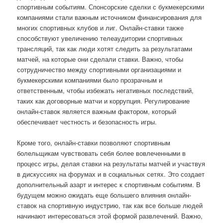
спортивным событиям. Спонсорские сделки с букмекерскими
компаниями стали важным источником финансирования для
многих спортивных клубов и лиг. Онлайн-ставки также
способствуют увеличению телеаудитории спортивных
трансляций, так как люди хотят следить за результатами
матчей, на которые они сделали ставки. Важно, чтобы
сотрудничество между спортивными организациями и
букмекерскими компаниями было прозрачным и
ответственным, чтобы избежать негативных последствий,
таких как договорные матчи и коррупция. Регулирование
онлайн-ставок является важным фактором, который
обеспечивает честность и безопасность игры.
Кроме того, онлайн-ставки позволяют спортивным
болельщикам чувствовать себя более вовлеченными в
процесс игры, делая ставки на результаты матчей и участвуя
в дискуссиях на форумах и в социальных сетях. Это создает
дополнительный азарт и интерес к спортивным событиям. В
будущем можно ожидать еще большего влияния онлайн-
ставок на спортивную индустрию, так как все больше людей
начинают интересоваться этой формой развлечений. Важно,