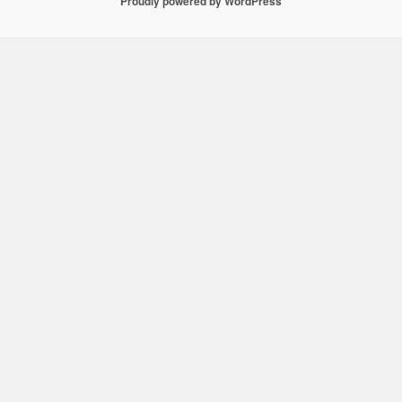
Proudly powered by WordPress