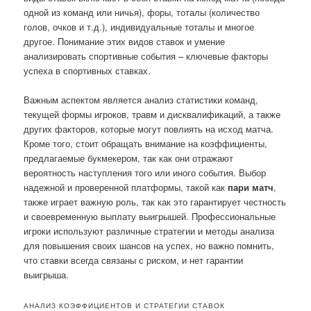
одной из команд или ничья), форы, тоталы (количество
голов, очков и т.д.), индивидуальные тоталы и многое
другое. Понимание этих видов ставок и умение
анализировать спортивные события – ключевые факторы
успеха в спортивных ставках.
Важным аспектом является анализ статистики команд,
текущей формы игроков, травм и дисквалификаций, а также
других факторов, которые могут повлиять на исход матча.
Кроме того, стоит обращать внимание на коэффициенты,
предлагаемые букмекером, так как они отражают
вероятность наступления того или иного события. Выбор
надежной и проверенной платформы, такой как
пари матч
,
также играет важную роль, так как это гарантирует честность
и своевременную выплату выигрышей. Профессиональные
игроки используют различные стратегии и методы анализа
для повышения своих шансов на успех, но важно помнить,
что ставки всегда связаны с риском, и нет гарантии
выигрыша.
АНАЛИЗ КОЭФФИЦИЕНТОВ И СТРАТЕГИИ СТАВОК