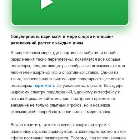
▶️
Популярность пари матч в мире спорта и онлайн-
развлечений растет с каждым днем
В современном мире, где спортивные события и онлайн-
развлечения тесно переплетены, появляется все больше
платформ, предлагающих разнообразные возможности для
любителей азартных игр и спортивных ставок. Одной из
таких, завоевавших значительную популярность, является
платформа
пари матч
. Ее узнаваемость растет благодаря
широкому спектру предложений, удобному интерфейсу и
активной рекламной кампании. Платформа привлекает
внимание не только опытных игроков, но и новичков,
стремящихся попробовать свои силы в мире ставок.
Важно отметить, что отношение к азартным играм в
различных странах варьируется, и законодательство в этой
сфере постоянно развивается. Поэтому, при использовании