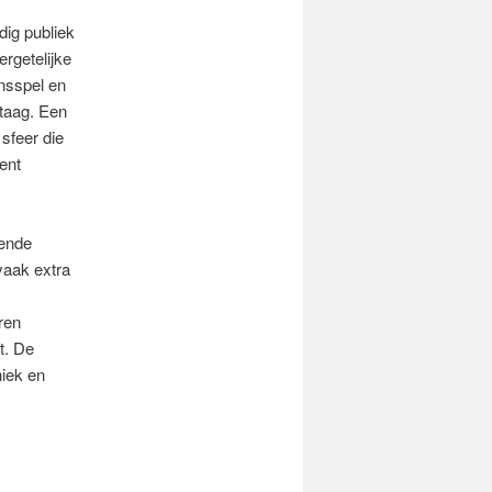
dig publiek
ergetelijke
nsspel en
staag. Een
sfeer die
ent
kende
vaak extra
ren
t. De
niek en