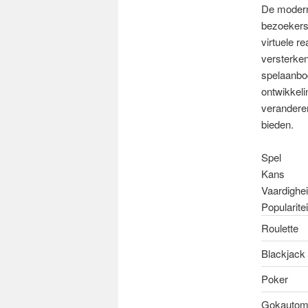
De modern
bezoekers 
virtuele r
versterken
spelaanbod
ontwikkeli
verandere
bieden.
Spel
Kans
Vaardighe
Popularitei
Roulette
Blackjack
Poker
Gokautom