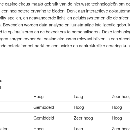
e casino circus maakt gebruik van de nieuwste technologieën om d
een nog betere ervaring te bieden. Denk aan interactieve gokautoma
eality spellen, en geavanceerde licht- en geluidssystemen die de sfeer
. Bovendien worden data-analyse en kunstmatige intelligentie gebrui
 te optimaliseren en de bezoekers te personaliseren. Deze technolo
ngen zorgen ervoor dat casino circussen relevant blijven in een steed
nde entertainmentmarkt en een unieke en aantrekkelijke ervaring ku
id
t
Hoog
Laag
Zeer hoo
Gemiddeld
Hoog
Hoog
Gemiddeld
Zeer hoog
Hoog
aten
Hoog
Laag
Zeer hoo