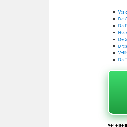
Verl
De G
De R
Het 
De S
Dres
Veil
De T
Verleidel