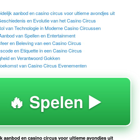
eidelijk aanbod en casino circus voor ultieme avondjes uit
eschiedenis en Evolutie van het Casino Circus
ol van Technologie in Moderne Casino Circussen
Aanbod van Spellen en Entertainment
feer en Beleving van een Casino Circus
scode en Etiquette in een Casino Circus
igheid en Verantwoord Gokken
oekomst van Casino Circus Evenementen
🔥 Spelen ▶️
ijk aanbod en casino circus voor ultieme avondjes uit