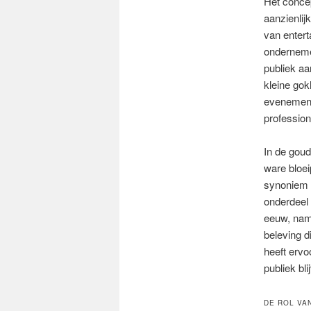
Het concep
aanzienlij
van entert
onderneme
publiek a
kleine gok
evenemente
profession
In de goud
ware bloe
synoniem m
onderdeel 
eeuw, nam 
beleving d
heeft ervo
publiek bl
DE ROL VA