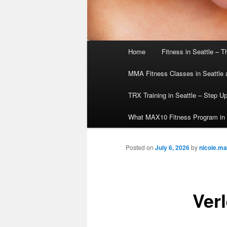
Main menu
Home
Fitness in Seattle –
Skip to primary content
Skip to secondary content
MMA Fitness Classes in Seattle
TRX Training in Seattle – Step 
What MAX10 Fitness Program in 
Posted on
July 6, 2026
by
nicole.m
Ver