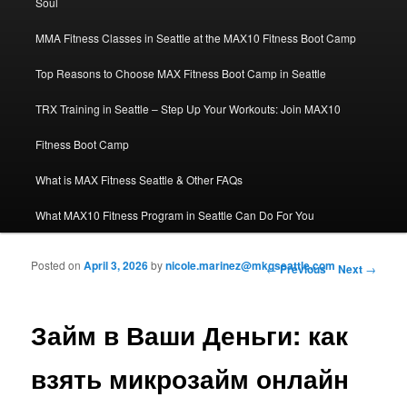
Soul
MMA Fitness Classes in Seattle at the MAX10 Fitness Boot Camp
Top Reasons to Choose MAX Fitness Boot Camp in Seattle
TRX Training in Seattle – Step Up Your Workouts: Join MAX10
Fitness Boot Camp
What is MAX Fitness Seattle & Other FAQs
What MAX10 Fitness Program in Seattle Can Do For You
Posted on
April 3, 2026
by
nicole.marinez@mkgseattle.com
Post navigation
←
Previous
Next
→
Займ в Ваши Деньги: как
взять микрозайм онлайн