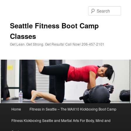
Sear
Seattle Fitness Boot Camp
Classes
Get Lean. Get Strong. Get Results! Call Now! 206-457-2101
Main menu
Home
Fitness in Seattle – The MAX10 Kickboxing Boot Camp
Skip to primary content
Skip to secondary content
Fitness Kickboxing Seattle and Martial Arts For Body, Mind and