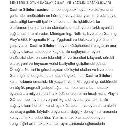
BENZERSIZ OYUN SAĞLAYICILARI VE YAZILIM ORTAKLIKLARI
Casino Siteleri casino
‘nun bol seçenekli oyun koleksiyonunun
gerisinde, endüstrinin en hürmetli ve yaratıcı yazılım üreticileriyle
tesis ettiği kuvvetli işbirlikleri bulunur. Bu işbirlikleri, bu
platformun her zaman en standartlı, en adil ve en farklı oyunları
sağlamasını temin eder. Microgaming, NetEnt, Evolution Gaming,
Play’n GO, Pragmatic Play, Yggdrasil ve Quickspin gibi önemli
şahsiyetler,
Casino Siteleri
‘in oyun kütüphanesini oluşturan ana
sağlayıcılardan sadece birkaçıdır. Bu sağlayıcılar, oyun
endüstrisindeki en son teknolojileri ve trendleri izleyerek sürekli
olarak yeni ve heyecan verici faaliyetler geliştirmektedirler.
Örneğin, NetEnt’in görsel açıdan etkileyici slotları ve Evolution
Gaming’in önde gelen canlı casino çözümleri,
Casino Siteleri
kullanıcılarına emsalsiz bir yaşantı verir. Microgaming, sektördeki
en büyük progresif jackpot ağlarından bazılarına barındırarak,
oyunculara milyonlarca liralık ödüller elde etme fırsatı verir. Play’n
GO ise mobil uyumlu ve yenilikçi slot oyunlarıyla tanınır. Bu
sağlayıcıların her biri, kendi eşsiz üsluplarını ve oyun sistemlerini
bu siteye getirir, böylelikle oyuncular değişik deneyimler arasında
kolayca intikal edebilirler. Yazılım ortaklıkları sadece oyun
zenginliğini artırmakla kalmaz, aynı zamanda eğlencelerin