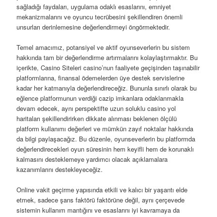
sağladığı faydaları, uygulama odaklı esaslarını, emniyet
mekanizmalarını ve oyuncu tecrübesini şekillendiren önemli
unsurları derinlemesine değerlendirmeyi öngörmektedir.
Temel amacımız, potansiyel ve aktif oyunseverlerin bu sistem
hakkında tam bir değerlendirme artırmalarını kolaylaştırmaktır. Bu
içerikte, Casino Siteleri casino’nun faaliyete geçişinden taşınabilir
platformlarına, finansal ödemelerden üye destek servislerine
kadar her katmanıyla değerlendireceğiz. Bununla sınırlı olarak bu
eğlence platformunun verdiği cazip imkanlara odaklanmakla
devam edecek, aynı perspektifte uzun soluklu casino yol
haritaları şekillendirirken dikkate alınması beklenen ölçülü
platform kullanımı değerleri ve mümkün zayıf noktalar hakkında
da bilgi paylaşacağız. Bu düzenle, oyunseverlerin bu platformda
değerlendirecekleri oyun süresinin hem keyifli hem de korunaklı
kalmasını desteklemeye yardımcı olacak açıklamalara
kazanımlarını destekleyeceğiz.
Online vakit geçirme yapısında etkili ve kalıcı bir yaşantı elde
etmek, sadece şans faktörü faktörüne değil, aynı çerçevede
sistemin kullanım mantığını ve esaslarını iyi kavramaya da