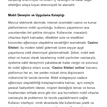
atfettiğini ortaya koyan ehemmiyetli bir alamettir.
Mobil Deneyim ve Uygulama Kolaylığı
Mevcut elektronik devrinde, internet üzerindeki casino ve kumar
platformlarının mobil uyumluluğu, kullanıcı yaşantısının ana
unsurlarından biri şekline olmuştur. Kullanıcılar, masaüstü
cihazlara ilişkili kalmadan, diledikleri süre ve istedikleri
konumdan eğlenceye ulaşabilme esnekliğini aramaktadır.
Casino
Siteleri
, bu modern talebî gidermek üzere seyyar aygıt
yaşantısına ciddi ehemmiyet göstermektedir. Şirket, mobil web
sitesi ve hususi olarak tasarlanmış mobil yazılımları vasıtasıyla,
üyelerine sabit deneyimini yakalatacak kadar zengin ve sorunsuz
bir mobil eğlence ortamı sunar. “
Casino Siteleri online
” kavramı,
platformun her an, her yerden müsait olma düşüncesini
mükemmel bir tarzda tanımlar. Mobil entegrasyon sadece
eğlenceye ulaşılabilirliği kolaylaştırmakla kalmaz, aynı süreçte
parasal faaliyetlerin idaresi, müşteri desteğiyle temas ve bonus
fırsatlarından istifade etme gibi tüm ana hizmetlerin mobil cihazlar
vasıtasıyla de problemsiz bir tarzda yapılabilmesini sağlar.
Kullanıcı interfeysi, minik ekranlarda bile kullanılması pratik ve