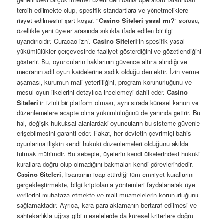
tercih edilmekte olup, spesifik standartlara ve yönetmeliklere
riayet edilmesini şart koşar. "
Casino Siteleri yasal mı?
" sorusu,
özellikle yeni üyeler arasında sıklıkla ifade edilen bir ilgi
uyandırıcıdır. Curacao izni,
Casino Siteleri
‘in spesifik yasal
yükümlülükler çerçevesinde faaliyet gösterdiğini ve gözetlendiğini
gösterir. Bu, oyuncuların haklarının güvence altına alındığı ve
mecranın adil oyun kaidelerine sadık olduğu demektir. İzin verme
aşaması, kurumun mali yeterliliğini, program korunurluğunu ve
mesul oyun ilkelerini detaylıca incelemeyi dahil eder.
Casino
Siteleri
‘in izinli bir platform olması, aynı sırada küresel kanun ve
düzenlemelere adapte olma yükümlülüğünü de yanında getirir. Bu
hal, değişik hukuksal alanlardaki oyuncuların bu sisteme güvenle
erişebilmesini garanti eder. Fakat, her devletin çevrimiçi bahis
oyunlarına ilişkin kendi hukuki düzenlemeleri olduğunu akılda
tutmak mühimdir. Bu sebeple, üyelerin kendi ülkelerindeki hukuki
kurallara doğru olup olmadığını bakmaları kendi görevlerindedir.
Casino Siteleri
, lisansının icap ettirdiği tüm emniyet kurallarını
gerçekleştirmekte, bilgi kriptolama yöntemleri faydalanarak üye
verilerini muhafaza etmekte ve mali muamelelerin korunurluğunu
sağlamaktadır. Ayrıca, kara para aklamanın bertaraf edilmesi ve
sahtekarlıkla uğraş gibi meselelerde da küresel kriterlere doğru