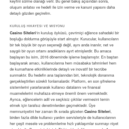
keyfini sürme olanağı verir. Bu genel bakış açısından sonra,
oluşum anlatısı ve hedefi ile izin verme ve kanuni yapısını daha
detaylı gözden geçirelim.
KURULUŞ HIKAYESI VE MISYONU
Casino Siteleri
‘in kuruluş öyküsü, çevrimiçi eğlence sahadaki bir
boşluğu doldurma görüşüyle start almıştır. Kurucular, kullanıcıların
bir tek büyük bir oyun seçeneği değil, aynı anda inanılır, net ve
saygılı bir oyun ortamı aradıklarını ayırt etmişlerdir. Bu amaca
başlayan bu isim, 2016 döneminde işleme başlamıştır. En baştan
başlayarak amacı, kullanıcılarına hem müsabaka tahminleri hem
de kumarhane etkinliklerinde detaylı ve inovatif bir tecrübe
sunmaktır. Bu hedefin ana taşlarından biri, teknolojik donanıma
gerçekleştirilen sürekli fonlamalardır. Platform, en son şifreleme
sistemlerini yararlanarak kullanıcı datalarını ve finansal
muamelelerini muhafaza etmeye önemli önem vermektedir.
Ayrıca, eğlencelerin adil ve seçkisiz çıktılar vermesini temin
etmek için tarafsız denetimlerden geçmektedir. Üye
memnuniyetini her zaman ilk sırada gözeten
Casino Siteleri
,
birden fazla dilde kullanıcı yardım servisleriyle de kullanıcılarının
her çeşit mesele ve problemlerine hızlı yaklaşımlar sunmayı niyet