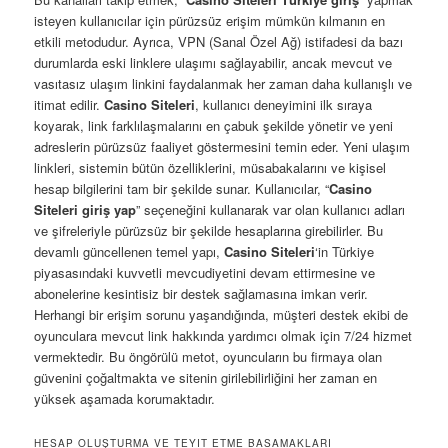
isteyen kullanıcılar için pürüzsüz erişim mümkün kılmanın en
etkili metodudur. Ayrıca, VPN (Sanal Özel Ağ) istifadesi da bazı
durumlarda eski linklere ulaşımı sağlayabilir, ancak mevcut ve
vasıtasız ulaşım linkini faydalanmak her zaman daha kullanışlı ve
itimat edilir.
Casino Siteleri
, kullanıcı deneyimini ilk sıraya
koyarak, link farklılaşmalarını en çabuk şekilde yönetir ve yeni
adreslerin pürüzsüz faaliyet göstermesini temin eder. Yeni ulaşım
linkleri, sistemin bütün özelliklerini, müsabakalarını ve kişisel
hesap bilgilerini tam bir şekilde sunar. Kullanıcılar, “
Casino
Siteleri giriş yap
” seçeneğini kullanarak var olan kullanıcı adları
ve şifreleriyle pürüzsüz bir şekilde hesaplarına girebilirler. Bu
devamlı güncellenen temel yapı,
Casino Siteleri
‘in Türkiye
piyasasındaki kuvvetli mevcudiyetini devam ettirmesine ve
abonelerine kesintisiz bir destek sağlamasına imkan verir.
Herhangi bir erişim sorunu yaşandığında, müşteri destek ekibi de
oyunculara mevcut link hakkında yardımcı olmak için 7/24 hizmet
vermektedir. Bu öngörülü metot, oyuncuların bu firmaya olan
güvenini çoğaltmakta ve sitenin girilebilirliğini her zaman en
yüksek aşamada korumaktadır.
HESAP OLUŞTURMA VE TEYIT ETME BASAMAKLARI