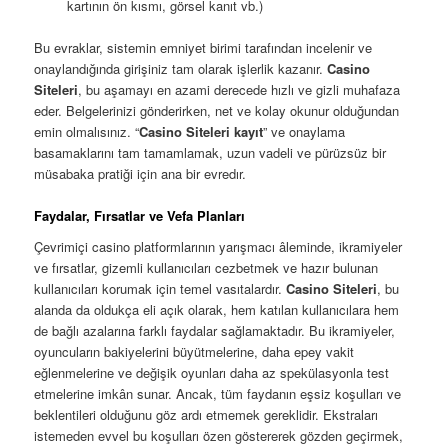
kartının ön kısmı, görsel kanıt vb.)
Bu evraklar, sistemin emniyet birimi tarafından incelenir ve
onaylandığında girişiniz tam olarak işlerlik kazanır.
Casino
Siteleri
, bu aşamayı en azami derecede hızlı ve gizli muhafaza
eder. Belgelerinizi gönderirken, net ve kolay okunur olduğundan
emin olmalısınız. “
Casino Siteleri kayıt
” ve onaylama
basamaklarını tam tamamlamak, uzun vadeli ve pürüzsüz bir
müsabaka pratiği için ana bir evredır.
Faydalar, Fırsatlar ve Vefa Planları
Çevrimiçi casino platformlarının yarışmacı âleminde, ikramiyeler
ve fırsatlar, gizemli kullanıcıları cezbetmek ve hazır bulunan
kullanıcıları korumak için temel vasıtalardır.
Casino Siteleri
, bu
alanda da oldukça eli açık olarak, hem katılan kullanıcılara hem
de bağlı azalarına farklı faydalar sağlamaktadır. Bu ikramiyeler,
oyuncuların bakiyelerini büyütmelerine, daha epey vakit
eğlenmelerine ve değişik oyunları daha az spekülasyonla test
etmelerine imkân sunar. Ancak, tüm faydanın eşsiz koşulları ve
beklentileri olduğunu göz ardı etmemek gereklidir. Ekstraları
istemeden evvel bu koşulları özen göstererek gözden geçirmek,