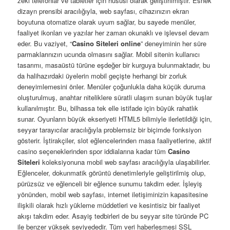
zeki telefonlar ve tabletler için hususi olarak geliştirilmiştir. Esnek
dizayn prensibi aracılığıyla, web sayfası, cihazınızın ekran
boyutuna otomatize olarak uyum sağlar, bu sayede menüler,
faaliyet ikonları ve yazılar her zaman okunaklı ve işlevsel devam
eder. Bu vaziyet, “
Casino Siteleri online
” deneyiminin her süre
parmaklarınızın ucunda olmasını sağlar. Mobil sitenin kullanıcı
tasarımı, masaüstü türüne eşdeğer bir kurguya bulunmaktadır, bu
da halihazırdaki üyelerin mobil geçişte herhangi bir zorluk
deneyimlemesini önler. Menüler çoğunlukla daha küçük duruma
oluşturulmuş, anahtar niteliklere süratli ulaşım sunan büyük tuşlar
kullanılmıştır. Bu, bilhassa tek elle istifade için büyük rahatlık
sunar. Oyunların büyük ekseriyeti HTML5 bilimiyle ilerletildiği için,
seyyar tarayıcılar aracılığıyla problemsiz bir biçimde fonksiyon
gösterir. İştirakçiler, slot eğlencelerinden masa faaliyetlerine, aktif
casino seçeneklerinden spor iddialarına kadar tüm
Casino
Siteleri
koleksiyonuna mobil web sayfası aracılığıyla ulaşabilirler.
Eğlenceler, dokunmatik görüntü denetimleriyle geliştirilmiş olup,
pürüzsüz ve eğlenceli bir eğlence sunumu takdim eder. İşleyiş
yönünden, mobil web sayfası, internet iletişiminizin kapasitesine
ilişkili olarak hızlı yükleme müddetleri ve kesintisiz bir faaliyet
akışı takdim eder. Asayiş tedbirleri de bu seyyar site türünde PC
ile benzer yüksek seviyededir. Tüm veri haberleşmesi SSL