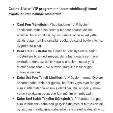
Casino Siteleri VIP programının ikram edebileceği temel
avantajlar liste halinde olanlardır:
Özel Fon Yöneticisi:
Yüce kademeli VIP üyeleri,
kendilerine ayrıca belirlenmiş bir hesap yöneticisine
edinirler. Bu sorumlular, oyuncuların sualine evveliyatla
dönüş yapar, farklı avantajlar sağlar ve şahsi beklentilerine
uygun arka çıkar.
Benzersiz Ekstralar ve Fırsatlar:
VIP üyelerine, farklı
müşterilere ikram edilmeyen, daha fazla oranlı sermaye
ekstraları, daha az bahis koşullu öneriler, hususi yitik
telafileri (cashback) ve bireysel karşılıksız turlar gibi
imkanlar sağlanır.
Daha Üst Fon Tahsil Limitleri:
VIP üyeler, normal üyelere
nazaran daha fazla her günkü, haftanın veya ayın fon geri
alım kısıtlamalarına edinmiş olabilirler. Bu, en çok yüksek
karlar yakalayan oyuncular için mühim bir imtiyazdır.
Daha Seri Nakit Tahsilat Süreçleri:
VIP durumu, fon geri
alım isteklerinin daha seri gerçekleştirilmesini temin ederek,
oyuncuların faydalarına daha erken erişmelerine destek olur.