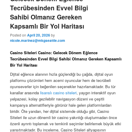
Tecrübesinden Evvel Bilgi
Sahibi Olmanız Gereken
Kapsamlı Bir Yol Haritası
Posted on
April 20, 2026
by
nicole.marinez@mkgseattle.com
Casino Siteleri Casino: Gelecek Dönem Eğlence
Tecrübesinden Evvel Bilgi Sahibi Olmanız Gereken Kapsamlı
Bir Yol Haritası
Dijital eğlence alanının hızla güçlendiği bu çağda, dijital oyun
platformu çözümleri hem acemi oyuncular hem de tecrübeli
oyunseverler için beğenilen seçenekler hazırlamaktadır. Bu tür
kanallar arasında
lisanslı casino siteleri
, yaygın interaktif oyun
yelpazesi, kolay gezilebilir navigasyon düzeni ve çeşitli
kampanya alternatifleriyle görünür hale gelen platformlardan
biridir. Öte yandan, her dijital sistemde olduğu gibi, Casino
Siteleri ile uzun dönemli bir casino yakınlığı oluşturmadan önce
özenli ayrıntı toplamak ve temkinli seçimler belirlemek büyük etki
yansıtmaktadır. Bu inceleme, Casino Siteleri altyapısının