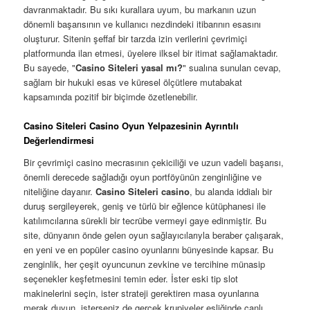
davranmaktadır. Bu sıkı kurallara uyum, bu markanın uzun
dönemli başarısının ve kullanıcı nezdindeki itibarının esasını
oluşturur. Sitenin şeffaf bir tarzda izin verilerini çevrimiçi
platformunda ilan etmesi, üyelere ilksel bir itimat sağlamaktadır.
Bu sayede, "
Casino Siteleri yasal mı?
" sualına sunulan cevap,
sağlam bir hukuki esas ve küresel ölçütlere mutabakat
kapsamında pozitif bir biçimde özetlenebilir.
Casino Siteleri Casino Oyun Yelpazesinin Ayrıntılı
Değerlendirmesi
Bir çevrimiçi casino mecrasının çekiciliği ve uzun vadeli başarısı,
önemli derecede sağladığı oyun portföyünün zenginliğine ve
niteliğine dayanır.
Casino Siteleri casino
, bu alanda iddialı bir
duruş sergileyerek, geniş ve türlü bir eğlence kütüphanesi ile
katılımcılarına sürekli bir tecrübe vermeyi gaye edinmiştir. Bu
site, dünyanın önde gelen oyun sağlayıcılarıyla beraber çalışarak,
en yeni ve en popüler casino oyunlarını bünyesinde kapsar. Bu
zenginlik, her çeşit oyuncunun zevkine ve tercihine münasip
seçenekler keşfetmesini temin eder. İster eski tip slot
makinelerini seçin, ister strateji gerektiren masa oyunlarına
merak duyun, isterseniz de gerçek krupiyeler eşliğinde canlı