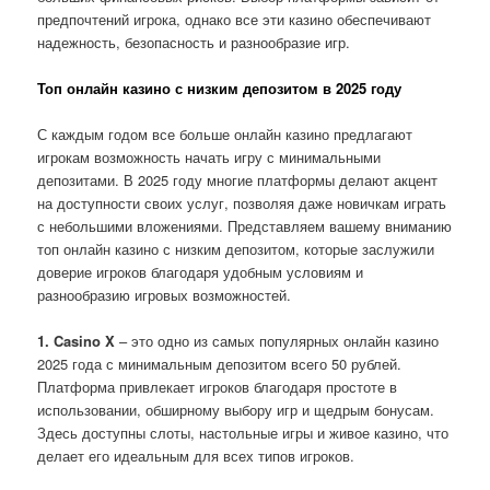
предпочтений игрока, однако все эти казино обеспечивают
надежность, безопасность и разнообразие игр.
Топ онлайн казино с низким депозитом в 2025 году
С каждым годом все больше онлайн казино предлагают
игрокам возможность начать игру с минимальными
депозитами. В 2025 году многие платформы делают акцент
на доступности своих услуг, позволяя даже новичкам играть
с небольшими вложениями. Представляем вашему вниманию
топ онлайн казино с низким депозитом, которые заслужили
доверие игроков благодаря удобным условиям и
разнообразию игровых возможностей.
1. Casino X
– это одно из самых популярных онлайн казино
2025 года с минимальным депозитом всего 50 рублей.
Платформа привлекает игроков благодаря простоте в
использовании, обширному выбору игр и щедрым бонусам.
Здесь доступны слоты, настольные игры и живое казино, что
делает его идеальным для всех типов игроков.