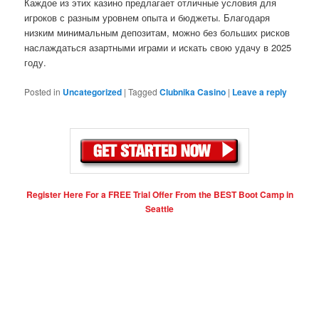
Каждое из этих казино предлагает отличные условия для
игроков с разным уровнем опыта и бюджеты. Благодаря
низким минимальным депозитам, можно без больших рисков
наслаждаться азартными играми и искать свою удачу в 2025
году.
Posted in
Uncategorized
|
Tagged
Clubnika Casino
|
Leave a reply
Register Here For a FREE Trial Offer From the BEST Boot Camp in
Seattle