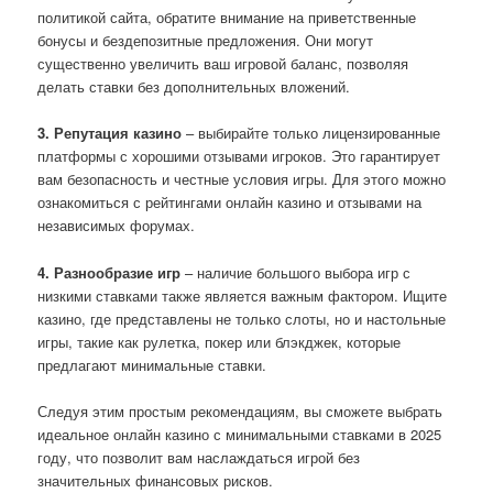
политикой сайта, обратите внимание на приветственные
бонусы и бездепозитные предложения. Они могут
существенно увеличить ваш игровой баланс, позволяя
делать ставки без дополнительных вложений.
3. Репутация казино
– выбирайте только лицензированные
платформы с хорошими отзывами игроков. Это гарантирует
вам безопасность и честные условия игры. Для этого можно
ознакомиться с рейтингами онлайн казино и отзывами на
независимых форумах.
4. Разнообразие игр
– наличие большого выбора игр с
низкими ставками также является важным фактором. Ищите
казино, где представлены не только слоты, но и настольные
игры, такие как рулетка, покер или блэкджек, которые
предлагают минимальные ставки.
Следуя этим простым рекомендациям, вы сможете выбрать
идеальное онлайн казино с минимальными ставками в 2025
году, что позволит вам наслаждаться игрой без
значительных финансовых рисков.