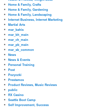
Home & Family, Crafts
Home & Family, Gardening
Home & Family, Landscaping
Internet Business, Internet Marketing
Martial Arts
mar_bahis
mar_bh_main
mar_ch_main
mar_pb_main
mar_sb_common
News
News & Events
Personal Training
Post
Pozyczki
Prestamos
Product Reviews, Music Reviews
public
RX Casino
Seattle Boot Camp
Self Improvement, Success