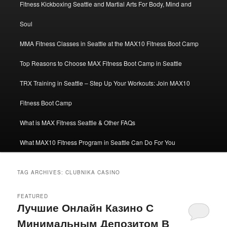
Fitness Kickboxing Seattle and Martial Arts For Body, Mind and
Soul
MMA Fitness Classes in Seattle at the MAX10 Fitness Boot Camp
Top Reasons to Choose MAX Fitness Boot Camp in Seattle
TRX Training in Seattle – Step Up Your Workouts: Join MAX10
Fitness Boot Camp
What is MAX Fitness Seattle & Other FAQs
What MAX10 Fitness Program in Seattle Can Do For You
TAG ARCHIVES:
CLUBNIKA CASINO
FEATURED
Лучшие Онлайн Казино С
Минимальным Депозитом В