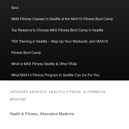
Soul
MMA Fitness Classes in Seattle at the MAX10 Fitness Boot Camp
Top Reasons to Choose MAX Fitness Boot Camp in Seattle
TRX Training in Seattle – Step Up Your Workouts: Join MAX10
Fitness Boot Camp
What is MAX Fitness Seattle & Other FAQs
What MAX10 Fitness Program in Seattle Can Do For You
CATEGORY ARCHIVES:
HEALTH & FITNESS, ALTERNATIVE
MEDICINE
Health & Fitness, Alternative Medicine