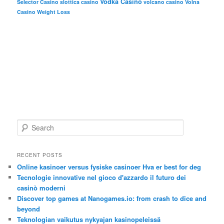
Vodka Casino
Selector Casino
slottica casino
volcano casino
Volna
Casino
Weight Loss
Search
RECENT POSTS
Online kasinoer versus fysiske casinoer Hva er best for deg
Tecnologie innovative nel gioco d'azzardo il futuro dei
casinò moderni
Discover top games at Nanogames.io: from crash to dice and
beyond
Teknologian vaikutus nykyajan kasinopeleissä