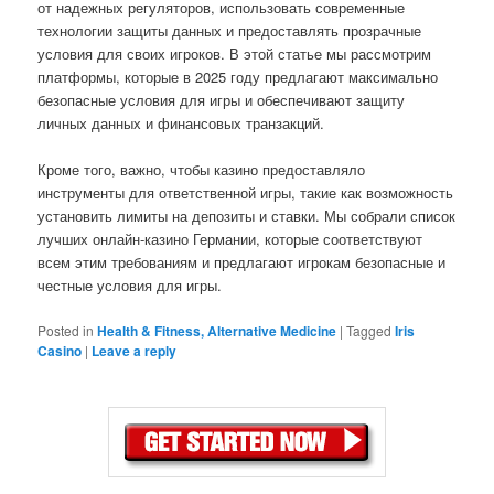
от надежных регуляторов, использовать современные
технологии защиты данных и предоставлять прозрачные
условия для своих игроков. В этой статье мы рассмотрим
платформы, которые в 2025 году предлагают максимально
безопасные условия для игры и обеспечивают защиту
личных данных и финансовых транзакций.
Кроме того, важно, чтобы казино предоставляло
инструменты для ответственной игры, такие как возможность
установить лимиты на депозиты и ставки. Мы собрали список
лучших онлайн-казино Германии, которые соответствуют
всем этим требованиям и предлагают игрокам безопасные и
честные условия для игры.
Posted in
Health & Fitness, Alternative Medicine
|
Tagged
Iris
Casino
|
Leave a reply