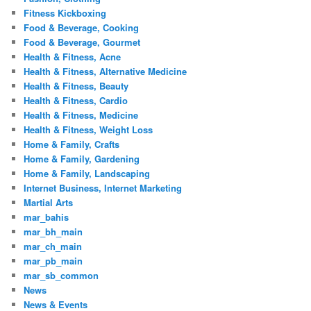
Fitness Kickboxing
Food & Beverage, Cooking
Food & Beverage, Gourmet
Health & Fitness, Acne
Health & Fitness, Alternative Medicine
Health & Fitness, Beauty
Health & Fitness, Cardio
Health & Fitness, Medicine
Health & Fitness, Weight Loss
Home & Family, Crafts
Home & Family, Gardening
Home & Family, Landscaping
Internet Business, Internet Marketing
Martial Arts
mar_bahis
mar_bh_main
mar_ch_main
mar_pb_main
mar_sb_common
News
News & Events