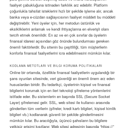
faaliyet çabukluğuna istinaden farklılık arz edebilir. Platform
çoğunlukla tahsilat isteklerini hızlı bir şekilde işleme alır, ancak
banka veya e-cüzdan sağlayıcısının faaliyet müddeti bu müddeti
değiştirebilir. Yeni üyeler için, her metodun üstünlük ve
eksikliklerini anlamak ve kendi ihtiyaçlarına en elverişli olanı
tercih etmek önemlidir. En az ve en çok sınırlar da üyelerin
finansal idaresi açısından göz önünde bulundurması gereken
önemli faktörlerdir. Bu sitenin bu çeşitliliği, tüm müşterilerin
konforla finansal faaliyetlerini icra edebilmesini mümkün kılar.
KODLAMA METOTLARI VE BILGI KORUMA POLITIKALARI
Online bir ortamda, özellikle finansal faaliyetlerin uygulandığı bir
şans oyunları sitesinde, veri güvenliği en önemli önem arz eden
hususlardan biridir. Bu tedarikçi, üyelerinin kişisel ve finansal
bilgilerini korumak için en ileri teknoloji şifreleme yöntemlerini
istifade eder. Bu sistemlerin en başında SSL (Secure Socket
Layer) şifrelemesi gelir. SSL, web sitesi ile kullanıcı arasında
gönderilen tüm verilerin (şifreler, kredi kartı bilgileri, kişisel kimlik
bilgileri vb.) kodlanarak güvenli bir şekilde gönderilmesini
mümkün kılar. Bu aracılığıyla, üçüncü şahısların bu bilgilere
yetkisiz erişimi kısıtlanır. Web sitesi adresinin başında “https://”