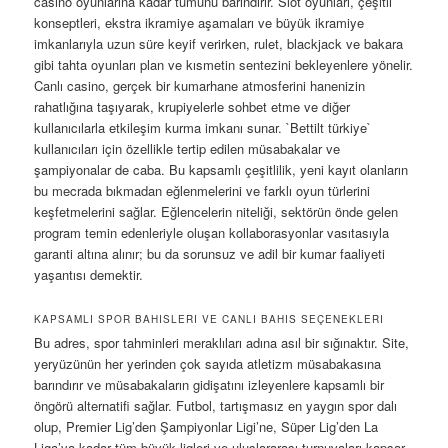
casino oyunlarına kadar tümünü barındırır. Slot oyunları, çeşitli
konseptleri, ekstra ikramiye aşamaları ve büyük ikramiye
imkanlarıyla uzun süre keyif verirken, rulet, blackjack ve bakara
gibi tahta oyunları plan ve kısmetin sentezini bekleyenlere yönelir.
Canlı casino, gerçek bir kumarhane atmosferini hanenizin
rahatlığına taşıyarak, krupiyelerle sohbet etme ve diğer
kullanıcılarla etkileşim kurma imkanı sunar. `Bettilt türkiye`
kullanıcıları için özellikle tertip edilen müsabakalar ve
şampiyonalar de caba. Bu kapsamlı çeşitlilik, yeni kayıt olanların
bu mecrada bıkmadan eğlenmelerini ve farklı oyun türlerini
keşfetmelerini sağlar. Eğlencelerin niteliği, sektörün önde gelen
program temin edenleriyle oluşan kollaborasyonlar vasıtasıyla
garanti altına alınır; bu da sorunsuz ve adil bir kumar faaliyeti
yaşantısı demektir.
KAPSAMLI SPOR BAHISLERI VE CANLI BAHIS SEÇENEKLERI
Bu adres, spor tahminleri meraklıları adına asıl bir sığınaktır. Site,
yeryüzünün her yerinden çok sayıda atletizm müsabakasına
barındırır ve müsabakaların gidişatını izleyenlere kapsamlı bir
öngörü alternatifi sağlar. Futbol, tartışmasız en yaygın spor dalı
olup, Premier Lig’den Şampiyonlar Ligi’ne, Süper Lig’den La
Liga’ya kadar tüm büyük ligleri ve uluslararası turnuvaları kapsar.