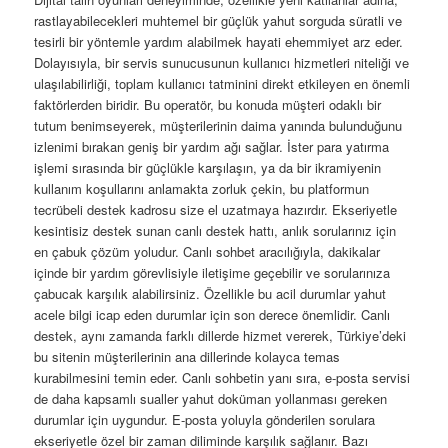
rastlayabilecekleri muhtemel bir güçlük yahut sorguda süratli ve
tesirli bir yöntemle yardım alabilmek hayati ehemmiyet arz eder.
Dolayısıyla, bir servis sunucusunun kullanıcı hizmetleri niteliği ve
ulaşılabilirliği, toplam kullanıcı tatminini direkt etkileyen en önemli
faktörlerden biridir. Bu operatör, bu konuda müşteri odaklı bir
tutum benimseyerek, müşterilerinin daima yanında bulunduğunu
izlenimi bırakan geniş bir yardım ağı sağlar. İster para yatırma
işlemi sırasında bir güçlükle karşılaşın, ya da bir ikramiyenin
kullanım koşullarını anlamakta zorluk çekin, bu platformun
tecrübeli destek kadrosu size el uzatmaya hazırdır. Ekseriyetle
kesintisiz destek sunan canlı destek hattı, anlık sorularınız için
en çabuk çözüm yoludur. Canlı sohbet aracılığıyla, dakikalar
içinde bir yardım görevlisiyle iletişime geçebilir ve sorularınıza
çabucak karşılık alabilirsiniz. Özellikle bu acil durumlar yahut
acele bilgi icap eden durumlar için son derece önemlidir. Canlı
destek, aynı zamanda farklı dillerde hizmet vererek, Türkiye’deki
bu sitenin müşterilerinin ana dillerinde kolayca temas
kurabilmesini temin eder. Canlı sohbetin yanı sıra, e-posta servisi
de daha kapsamlı sualler yahut doküman yollanması gereken
durumlar için uygundur. E-posta yoluyla gönderilen sorulara
ekseriyetle özel bir zaman diliminde karşılık sağlanır. Bazı