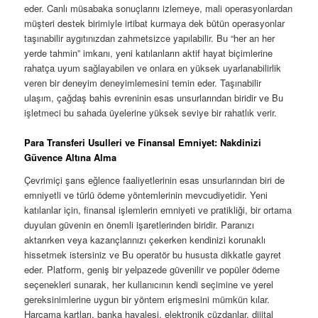
eder. Canlı müsabaka sonuçlarını izlemeye, mali operasyonlardan
müşteri destek birimiyle irtibat kurmaya dek bütün operasyonlar
taşınabilir aygıtınızdan zahmetsizce yapılabilir. Bu “her an her
yerde tahmin” imkanı, yeni katılanların aktif hayat biçimlerine
rahatça uyum sağlayabilen ve onlara en yüksek uyarlanabilirlik
veren bir deneyim deneyimlemesini temin eder. Taşınabilir
ulaşım, çağdaş bahis evreninin esas unsurlarından biridir ve Bu
işletmeci bu sahada üyelerine yüksek seviye bir rahatlık verir.
Para Transferi Usulleri ve Finansal Emniyet: Nakdinizi
Güvence Altına Alma
Çevrimiçi şans eğlence faaliyetlerinin esas unsurlarından biri de
emniyetli ve türlü ödeme yöntemlerinin mevcudiyetidir. Yeni
katılanlar için, finansal işlemlerin emniyeti ve pratikliği, bir ortama
duyulan güvenin en önemli işaretlerinden biridir. Paranızı
aktarırken veya kazançlarınızı çekerken kendinizi korunaklı
hissetmek istersiniz ve Bu operatör bu hususta dikkatle gayret
eder. Platform, geniş bir yelpazede güvenilir ve popüler ödeme
seçenekleri sunarak, her kullanıcının kendi seçimine ve yerel
gereksinimlerine uygun bir yöntem erişmesini mümkün kılar.
Harcama kartları, banka havalesi, elektronik cüzdanlar, dijital