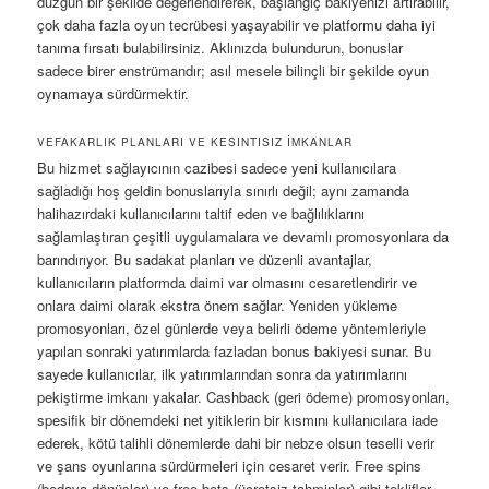
düzgün bir şekilde değerlendirerek, başlangıç bakiyenizi artırabilir,
çok daha fazla oyun tecrübesi yaşayabilir ve platformu daha iyi
tanıma fırsatı bulabilirsiniz. Aklınızda bulundurun, bonuslar
sadece birer enstrümandır; asıl mesele bilinçli bir şekilde oyun
oynamaya sürdürmektir.
VEFAKARLIK PLANLARI VE KESINTISIZ İMKANLAR
Bu hizmet sağlayıcının cazibesi sadece yeni kullanıcılara
sağladığı hoş geldin bonuslarıyla sınırlı değil; aynı zamanda
halihazırdaki kullanıcılarını taltif eden ve bağlılıklarını
sağlamlaştıran çeşitli uygulamalara ve devamlı promosyonlara da
barındırıyor. Bu sadakat planları ve düzenli avantajlar,
kullanıcıların platformda daimi var olmasını cesaretlendirir ve
onlara daimi olarak ekstra önem sağlar. Yeniden yükleme
promosyonları, özel günlerde veya belirli ödeme yöntemleriyle
yapılan sonraki yatırımlarda fazladan bonus bakiyesi sunar. Bu
sayede kullanıcılar, ilk yatırımlarından sonra da yatırımlarını
pekiştirme imkanı yakalar. Cashback (geri ödeme) promosyonları,
spesifik bir dönemdeki net yitiklerin bir kısmını kullanıcılara iade
ederek, kötü talihli dönemlerde dahi bir nebze olsun teselli verir
ve şans oyunlarına sürdürmeleri için cesaret verir. Free spins
(bedava dönüşler) ve free bets (ücretsiz tahminler) gibi teklifler,