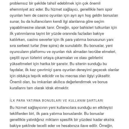
problemsız bir şekilde tahsil edebilmek için çok önemli
ehemmiyet arz eder. Bu hizmet sağlayıcı, genellikle hem spor
oyunları hem de casino oyunları için ayrı ayrı hoş geldin bonusları
sunar, bu da kullanıcıların kendi ilgi alanlarına göre seçim
yapabilmesine olanak tanır. Örneğin, spor bahisleri tutkunları için
ilk yatırımlarına tayini bir yüzde oranında fazladan bakiye
katılırken, casino severler için ilk para yatırma bonusunun yanı
sıra serbest turlar (free spins) de sunulabilir. Bu bonuslar, yeni
oyuncuların platformu ve oyunları risk almadan tecrübe etmeleri,
çeşitli oyun türlerini ortaya çıkarmaları ve olası gelirlerini
yükseltmeleri için harika bir şanstır. Bu sitenin sunduğu bu
faydalar, ilk kez çevrimiçi şans oyunları deneyimi geçecek olanlar
için oldukça teşvik edicidir ve bu mecraa olan ilgiyi yükseltir.
Önemli olan, bu imkanları akıllıca değerlendirmek ve bonus
kurallarını tam olarak idrak etmektir.
İLK PARA YATIRMA BONUSLARI VE KULLANIM ŞARTLARI
Bu hizmet sağlayıcının yeni kullanıcılara sunduğu en etkileyici
tekliflerden biri, ilk para yatırma bonuslarıdır. Bu bonuslar
genellikle yatırdığınız miktarın spesifik bir yüzdesi kadar ekstra
bakiye şeklinde tecelli eder ve hesabınıza ilave edilir. Örneğin,