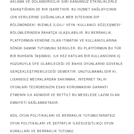
AKLAMA VE DOLANDIRICILIK GIBI KANUNSUZ ETKINLIKLERLE
SAVAŞTIĞININ DE BIR IŞARETIDIR. BU HIZMET SAĞLAYICININ
IZIN VERILERINE ÇOĞUNLUKLA WEB SITESININ DIP
BÖLÜMÜNDEKI “BIZIMLE İLGILI” VEYA “KULLANICI SÖZLEŞMESI”
BÖLÜMLERINDEN RAHATÇA ULAŞILABILIR. BU BERRAKLIK,
PLATFORMUN KENDINE OLAN ITIMATINI VE KULLANICILARINA
DÖNÜK SAMIMI TUTUMUNU SERGILER. BU PLATFORMUN BU TÜR
BIR RUHSATA TAŞIMASI, ILK KEZ KATILAN BIR KULLANICININ IÇ
HUZURUYLA ÜYE OLABILECEĞI VE BAHIS OYUNLARINI GÜVENLE
GERÇEKLEŞTIREBILECEĞI DEMEKTIR. UNUTULMAMALIDIR KI,
LISANSSIZ MECRALARDAN SAKINMAK, INTERNET TALIH
OYUNLARI TECRÜBENIZIN ESAS KORUNMASINI GARANTI
ETMENIN ILK ADIMIDIR VE BETTILT BU MESELEDE LAZIM OLAN
EMNIYETI SAĞLAMAKTADIR.
ADIL OYUN POLITIKALARI VE BERRAKLIK TUTUMU|TARAFSIZ
OYUN POLITIKALARI VE ŞEFFAFLIK İLKESI|EŞITLIKÇI OYUN
KURALLARI VE BERRAKLIK TUTUMU}