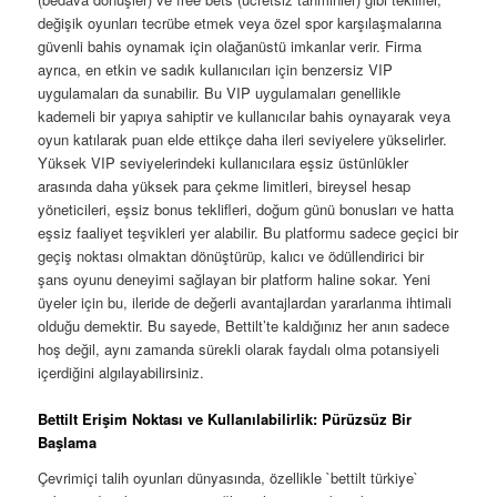
değişik oyunları tecrübe etmek veya özel spor karşılaşmalarına
güvenli bahis oynamak için olağanüstü imkanlar verir. Firma
ayrıca, en etkin ve sadık kullanıcıları için benzersiz VIP
uygulamaları da sunabilir. Bu VIP uygulamaları genellikle
kademeli bir yapıya sahiptir ve kullanıcılar bahis oynayarak veya
oyun katılarak puan elde ettikçe daha ileri seviyelere yükselirler.
Yüksek VIP seviyelerindeki kullanıcılara eşsiz üstünlükler
arasında daha yüksek para çekme limitleri, bireysel hesap
yöneticileri, eşsiz bonus teklifleri, doğum günü bonusları ve hatta
eşsiz faaliyet teşvikleri yer alabilir. Bu platformu sadece geçici bir
geçiş noktası olmaktan dönüştürüp, kalıcı ve ödüllendirici bir
şans oyunu deneyimi sağlayan bir platform haline sokar. Yeni
üyeler için bu, ileride de değerli avantajlardan yararlanma ihtimali
olduğu demektir. Bu sayede, Bettilt’te kaldığınız her anın sadece
hoş değil, aynı zamanda sürekli olarak faydalı olma potansiyeli
içerdiğini algılayabilirsiniz.
Bettilt Erişim Noktası ve Kullanılabilirlik: Pürüzsüz Bir
Başlama
Çevrimiçi talih oyunları dünyasında, özellikle `bettilt türkiye`