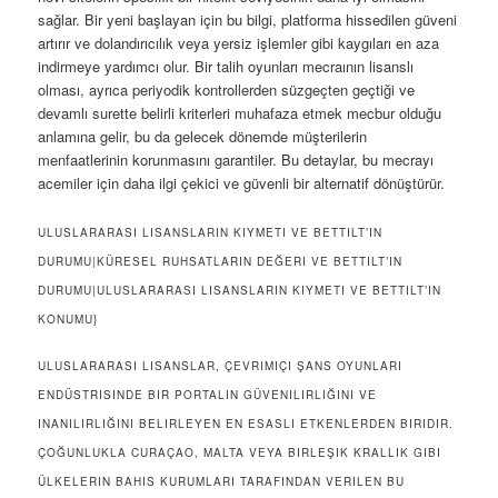
sağlar. Bir yeni başlayan için bu bilgi, platforma hissedilen güveni
artırır ve dolandırıcılık veya yersiz işlemler gibi kaygıları en aza
indirmeye yardımcı olur. Bir talih oyunları mecraının lisanslı
olması, ayrıca periyodik kontrollerden süzgeçten geçtiği ve
devamlı surette belirli kriterleri muhafaza etmek mecbur olduğu
anlamına gelir, bu da gelecek dönemde müşterilerin
menfaatlerinin korunmasını garantiler. Bu detaylar, bu mecrayı
acemiler için daha ilgi çekici ve güvenli bir alternatif dönüştürür.
ULUSLARARASI LISANSLARIN KIYMETI VE BETTILT’IN
DURUMU|KÜRESEL RUHSATLARIN DEĞERI VE BETTILT’IN
DURUMU|ULUSLARARASI LISANSLARIN KIYMETI VE BETTILT’IN
KONUMU}
ULUSLARARASI LISANSLAR, ÇEVRIMIÇI ŞANS OYUNLARI
ENDÜSTRISINDE BIR PORTALIN GÜVENILIRLIĞINI VE
INANILIRLIĞINI BELIRLEYEN EN ESASLI ETKENLERDEN BIRIDIR.
ÇOĞUNLUKLA CURAÇAO, MALTA VEYA BIRLEŞIK KRALLIK GIBI
ÜLKELERIN BAHIS KURUMLARI TARAFINDAN VERILEN BU