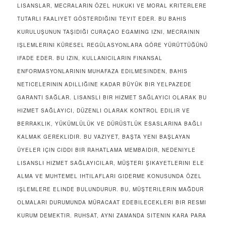
LISANSLAR, MECRALARIN ÖZEL HUKUKI VE MORAL KRITERLERE
TUTARLI FAALIYET GÖSTERDIĞINI TEYIT EDER. BU BAHIS
KURULUŞUNUN TAŞIDIĞI CURAÇAO EGAMING IZNI, MECRAININ
IŞLEMLERINI KÜRESEL REGÜLASYONLARA GÖRE YÜRÜTTÜĞÜNÜ
IFADE EDER. BU IZIN, KULLANICILARIN FINANSAL
ENFORMASYONLARININ MUHAFAZA EDILMESINDEN, BAHIS
NETICELERININ ADILLIĞINE KADAR BÜYÜK BIR YELPAZEDE
GARANTI SAĞLAR. LISANSLI BIR HIZMET SAĞLAYICI OLARAK BU
HIZMET SAĞLAYICI, DÜZENLI OLARAK KONTROL EDILIR VE
BERRAKLIK, YÜKÜMLÜLÜK VE DÜRÜSTLÜK ESASLARINA BAĞLI
KALMAK GEREKLIDIR. BU VAZIYET, BAŞTA YENI BAŞLAYAN
ÜYELER IÇIN CIDDI BIR RAHATLAMA MEMBAIDIR, NEDENIYLE
LISANSLI HIZMET SAĞLAYICILAR, MÜŞTERI ŞIKAYETLERINI ELE
ALMA VE MUHTEMEL IHTILAFLARI GIDERME KONUSUNDA ÖZEL
IŞLEMLERE ELINDE BULUNDURUR. BU, MÜŞTERILERIN MAĞDUR
OLMALARI DURUMUNDA MÜRACAAT EDEBILECEKLERI BIR RESMI
KURUM DEMEKTIR. RUHSAT, AYNI ZAMANDA SITENIN KARA PARA