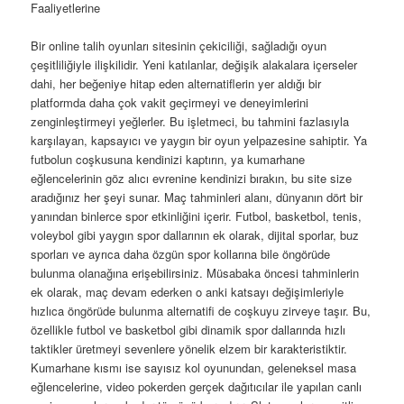
Faaliyetlerine
Bir online talih oyunları sitesinin çekiciliği, sağladığı oyun
çeşitliliğiyle ilişkilidir. Yeni katılanlar, değişik alakalara içerseler
dahi, her beğeniye hitap eden alternatiflerin yer aldığı bir
platformda daha çok vakit geçirmeyi ve deneyimlerini
zenginleştirmeyi yeğlerler. Bu işletmeci, bu tahmini fazlasıyla
karşılayan, kapsayıcı ve yaygın bir oyun yelpazesine sahiptir. Ya
futbolun coşkusuna kendinizi kaptırın, ya kumarhane
eğlencelerinin göz alıcı evrenine kendinizi bırakın, bu site size
aradığınız her şeyi sunar. Maç tahminleri alanı, dünyanın dört bir
yanından binlerce spor etkinliğini içerir. Futbol, basketbol, tenis,
voleybol gibi yaygın spor dallarının ek olarak, dijital sporlar, buz
sporları ve ayrıca daha özgün spor kollarına bile öngörüde
bulunma olanağına erişebilirsiniz. Müsabaka öncesi tahminlerin
ek olarak, maç devam ederken o anki katsayı değişimleriyle
hızlıca öngörüde bulunma alternatifi de coşkuyu zirveye taşır. Bu,
özellikle futbol ve basketbol gibi dinamik spor dallarında hızlı
taktikler üretmeyi sevenlere yönelik elzem bir karakteristiktir.
Kumarhane kısmı ise sayısız kol oyunundan, geleneksel masa
eğlencelerine, video pokerden gerçek dağıtıcılar ile yapılan canlı