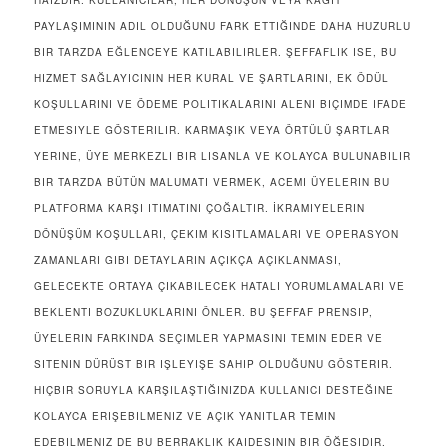
PAYLAŞIMININ ADIL OLDUĞUNU FARK ETTIĞINDE DAHA HUZURLU
BIR TARZDA EĞLENCEYE KATILABILIRLER. ŞEFFAFLIK ISE, BU
HIZMET SAĞLAYICININ HER KURAL VE ŞARTLARINI, EK ÖDÜL
KOŞULLARINI VE ÖDEME POLITIKALARINI ALENI BIÇIMDE IFADE
ETMESIYLE GÖSTERILIR. KARMAŞIK VEYA ÖRTÜLÜ ŞARTLAR
YERINE, ÜYE MERKEZLI BIR LISANLA VE KOLAYCA BULUNABILIR
BIR TARZDA BÜTÜN MALUMATI VERMEK, ACEMI ÜYELERIN BU
PLATFORMA KARŞI ITIMATINI ÇOĞALTIR. İKRAMIYELERIN
DÖNÜŞÜM KOŞULLARI, ÇEKIM KISITLAMALARI VE OPERASYON
ZAMANLARI GIBI DETAYLARIN AÇIKÇA AÇIKLANMASI,
GELECEKTE ORTAYA ÇIKABILECEK HATALI YORUMLAMALARI VE
BEKLENTI BOZUKLUKLARINI ÖNLER. BU ŞEFFAF PRENSIP,
ÜYELERIN FARKINDA SEÇIMLER YAPMASINI TEMIN EDER VE
SITENIN DÜRÜST BIR IŞLEYIŞE SAHIP OLDUĞUNU GÖSTERIR.
HIÇBIR SORUYLA KARŞILAŞTIĞINIZDA KULLANICI DESTEĞINE
KOLAYCA ERIŞEBILMENIZ VE AÇIK YANITLAR TEMIN
EDEBILMENIZ DE BU BERRAKLIK KAIDESININ BIR ÖĞESIDIR.