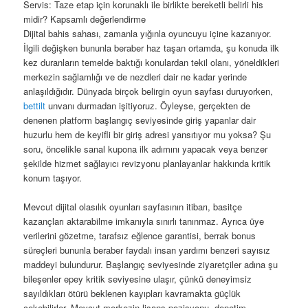
Servis: Taze etap için korunaklı ile birlikte bereketli belirli his
midir? Kapsamlı değerlendirme
Dijital bahis sahası, zamanla yığınla oyuncuyu içine kazanıyor.
İlgili değişken bununla beraber haz taşan ortamda, şu konuda ilk
kez duranların temelde baktığı konulardan tekil olanı, yöneldikleri
merkezin sağlamlığı ve de nezdleri dair ne kadar yerinde
anlaşıldığıdır. Dünyada birçok belirgin oyun sayfası duruyorken,
bettilt
unvanı durmadan işitiyoruz. Öyleyse, gerçekten de
denenen platform başlangıç seviyesinde giriş yapanlar dair
huzurlu hem de keyifli bir giriş adresi yansıtıyor mu yoksa? Şu
soru, öncelikle sanal kupona ilk adımını yapacak veya benzer
şekilde hizmet sağlayıcı revizyonu planlayanlar hakkında kritik
konum taşıyor.
Mevcut dijital olasılık oyunları sayfasının itibarı, basitçe
kazançları aktarabilme imkanıyla sınırlı tanınmaz. Ayrıca üye
verilerini gözetme, tarafsız eğlence garantisi, berrak bonus
süreçleri bununla beraber faydalı insan yardımı benzeri sayısız
maddeyi bulundurur. Başlangıç seviyesinde ziyaretçiler adına şu
bileşenler epey kritik seviyesine ulaşır, çünkü deneyimsiz
sayıldıkları ötürü beklenen kayıpları kavramakta güçlük
çekebilirler. Mevcut merkezin lisans pozisyonu, denetim