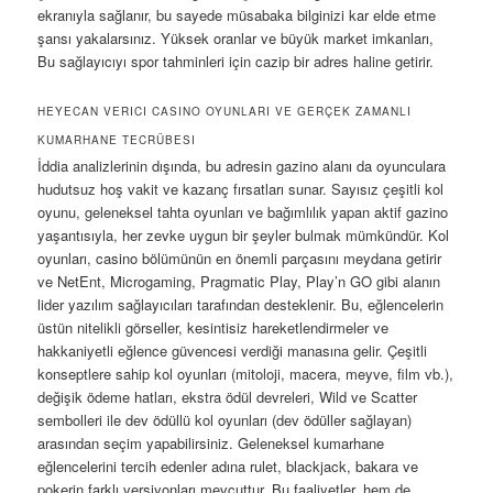
ekranıyla sağlanır, bu sayede müsabaka bilginizi kar elde etme
şansı yakalarsınız. Yüksek oranlar ve büyük market imkanları,
Bu sağlayıcıyı spor tahminleri için cazip bir adres haline getirir.
HEYECAN VERICI CASINO OYUNLARI VE GERÇEK ZAMANLI
KUMARHANE TECRÜBESI
İddia analizlerinin dışında, bu adresin gazino alanı da oyunculara
hudutsuz hoş vakit ve kazanç fırsatları sunar. Sayısız çeşitli kol
oyunu, geleneksel tahta oyunları ve bağımlılık yapan aktif gazino
yaşantısıyla, her zevke uygun bir şeyler bulmak mümkündür. Kol
oyunları, casino bölümünün en önemli parçasını meydana getirir
ve NetEnt, Microgaming, Pragmatic Play, Play’n GO gibi alanın
lider yazılım sağlayıcıları tarafından desteklenir. Bu, eğlencelerin
üstün nitelikli görseller, kesintisiz hareketlendirmeler ve
hakkaniyetli eğlence güvencesi verdiği manasına gelir. Çeşitli
konseptlere sahip kol oyunları (mitoloji, macera, meyve, film vb.),
değişik ödeme hatları, ekstra ödül devreleri, Wild ve Scatter
sembolleri ile dev ödüllü kol oyunları (dev ödüller sağlayan)
arasından seçim yapabilirsiniz. Geleneksel kumarhane
eğlencelerini tercih edenler adına rulet, blackjack, bakara ve
pokerin farklı versiyonları mevcuttur. Bu faaliyetler, hem de