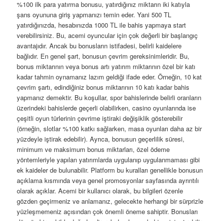
%100 ilk para yatırma bonusu, yatırdığınız miktarın iki katıyla
şans oyununa giriş yapmanızı temin eder. Yani 500 TL
yatırdığınızda, hesabınızda 1000 TL ile bahis yapmaya start
verebilirsiniz. Bu, acemi oyuncular için çok değerli bir başlangıç
avantajıdır. Ancak bu bonusların istifadesi, belirli kaidelere
bağlıdır. En genel şart, bonusun çevrim gereksinimleridir. Bu,
bonus miktarının veya bonus artı yatırım miktarının özel bir katı
kadar tahmin oynamanız lazım geldiği ifade eder. Örneğin, 10 kat
çevrim şartı, edindiğiniz bonus miktarının 10 katı kadar bahis
yapmanız demektir. Bu koşullar, spor bahislerinde belirli oranların
üzerindeki bahislerde geçerli olabilirken, casino oyunlarında ise
çeşitli oyun türlerinin çevrime iştiraki değişiklik gösterebilir
(örneğin, slotlar %100 katkı sağlarken, masa oyunları daha az bir
yüzdeyle iştirak edebilir). Ayrıca, bonusun geçerlilik süresi,
minimum ve maksimum bonus miktarları, özel ödeme
yöntemleriyle yapılan yatırımlarda uygulanıp uygulanmaması gibi
ek kaideler de bulunabilir. Platform bu kuralları genellikle bonusun
açıklama kısmında veya genel promosyonlar sayfasında ayrıntılı
olarak açıklar. Acemi bir kullanıcı olarak, bu bilgileri özenle
gözden geçirmeniz ve anlamanız, gelecekte herhangi bir sürprizle
yüzleşmemeniz açısından çok önemli öneme sahiptir. Bonusları