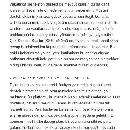
vakalarda ise telefon desteği de mevcut olabilir, bu da daha
kişisel bir iletişim tercih edenler için bir seçenektir. Müşteri
destek ekibinin yalnızca çabuk cevaplaması değil, bununla
birlikte donanımlı, nazik ve çözüm odaklı olması da önemlidir. Bu
platform, bu vasıflara sahip bir kadro oluşturarak, müşterilerinin
problemlerini en sonuç odaklı yöntemle halletmeyi gaye edinir.
Çok Sorulan Sualler (SSS) bölümü de, üyelerin kendi kendilerine
cevap bulabilecekleri kapsamlı bir enformasyon deposudur. Bu
çoklu haberleşme yolları, yeni katılanların bu ortama alışma
safhasını elverişli hale getirir ve onlara daima yanında bir “yoldaş”
olduğu hissini verir, bu da genel emniyet hissini güçlendirir.
7/24 DESTEK HIZMETLERI VE ULAŞILABILIRLIK
Dijital bahis evreninin sürekli faaliyet gösterdiği düşünülünce,
destek hizmetlerinin de aynı minvalde kesintisiz olması çok
mühimdir. Bu platform, bu prensibi kabul ederek üyelerine 24 saat
boyunca, haftanın her günü temas kurabilecekleri bir destek
hizmeti sunar. Yeni başlayan bir şahıs için, özellikle platforma
alışma sürecinde, aklında pek çok şüphe meydana gelebilir. Bir
bonusun nasıl kullanılacağından, bir oyunun prensibine, para
çekme limitlerinden teknik bir arızaya kadar her çeşit mevzuda