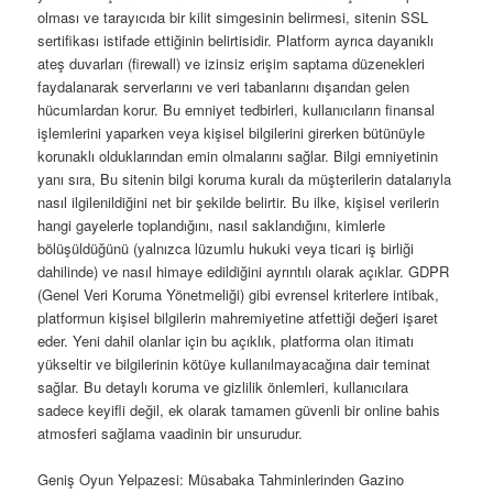
olması ve tarayıcıda bir kilit simgesinin belirmesi, sitenin SSL
sertifikası istifade ettiğinin belirtisidir. Platform ayrıca dayanıklı
ateş duvarları (firewall) ve izinsiz erişim saptama düzenekleri
faydalanarak serverlarını ve veri tabanlarını dışarıdan gelen
hücumlardan korur. Bu emniyet tedbirleri, kullanıcıların finansal
işlemlerini yaparken veya kişisel bilgilerini girerken bütünüyle
korunaklı olduklarından emin olmalarını sağlar. Bilgi emniyetinin
yanı sıra, Bu sitenin bilgi koruma kuralı da müşterilerin datalarıyla
nasıl ilgilenildiğini net bir şekilde belirtir. Bu ilke, kişisel verilerin
hangi gayelerle toplandığını, nasıl saklandığını, kimlerle
bölüşüldüğünü (yalnızca lüzumlu hukuki veya ticari iş birliği
dahilinde) ve nasıl himaye edildiğini ayrıntılı olarak açıklar. GDPR
(Genel Veri Koruma Yönetmeliği) gibi evrensel kriterlere intibak,
platformun kişisel bilgilerin mahremiyetine atfettiği değeri işaret
eder. Yeni dahil olanlar için bu açıklık, platforma olan itimatı
yükseltir ve bilgilerinin kötüye kullanılmayacağına dair teminat
sağlar. Bu detaylı koruma ve gizlilik önlemleri, kullanıcılara
sadece keyifli değil, ek olarak tamamen güvenli bir online bahis
atmosferi sağlama vaadinin bir unsurudur.
Geniş Oyun Yelpazesi: Müsabaka Tahminlerinden Gazino