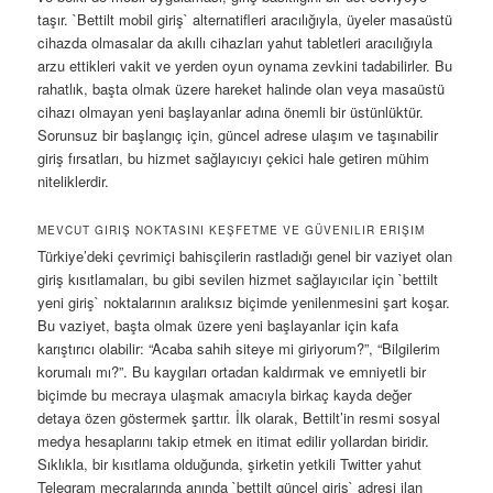
taşır. `Bettilt mobil giriş` alternatifleri aracılığıyla, üyeler masaüstü
cihazda olmasalar da akıllı cihazları yahut tabletleri aracılığıyla
arzu ettikleri vakit ve yerden oyun oynama zevkini tadabilirler. Bu
rahatlık, başta olmak üzere hareket halinde olan veya masaüstü
cihazı olmayan yeni başlayanlar adına önemli bir üstünlüktür.
Sorunsuz bir başlangıç için, güncel adrese ulaşım ve taşınabilir
giriş fırsatları, bu hizmet sağlayıcıyı çekici hale getiren mühim
niteliklerdir.
MEVCUT GIRIŞ NOKTASINI KEŞFETME VE GÜVENILIR ERIŞIM
Türkiye’deki çevrimiçi bahisçilerin rastladığı genel bir vaziyet olan
giriş kısıtlamaları, bu gibi sevilen hizmet sağlayıcılar için `bettilt
yeni giriş` noktalarının aralıksız biçimde yenilenmesini şart koşar.
Bu vaziyet, başta olmak üzere yeni başlayanlar için kafa
karıştırıcı olabilir: “Acaba sahih siteye mi giriyorum?”, “Bilgilerim
korumalı mı?”. Bu kaygıları ortadan kaldırmak ve emniyetli bir
biçimde bu mecraya ulaşmak amacıyla birkaç kayda değer
detaya özen göstermek şarttır. İlk olarak, Bettilt’in resmi sosyal
medya hesaplarını takip etmek en itimat edilir yollardan biridir.
Sıklıkla, bir kısıtlama olduğunda, şirketin yetkili Twitter yahut
Telegram mecralarında anında `bettilt güncel giriş` adresi ilan