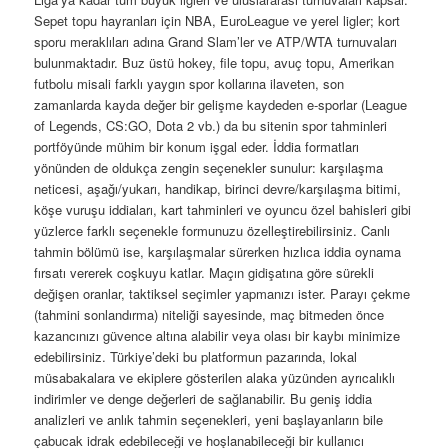
Sepet topu hayranları için NBA, EuroLeague ve yerel ligler; kort
sporu meraklıları adına Grand Slam’ler ve ATP/WTA turnuvaları
bulunmaktadır. Buz üstü hokey, file topu, avuç topu, Amerikan
futbolu misali farklı yaygın spor kollarına ilaveten, son
zamanlarda kayda değer bir gelişme kaydeden e-sporlar (League
of Legends, CS:GO, Dota 2 vb.) da bu sitenin spor tahminleri
portföyünde mühim bir konum işgal eder. İddia formatları
yönünden de oldukça zengin seçenekler sunulur: karşılaşma
neticesi, aşağı/yukarı, handikap, birinci devre/karşılaşma bitimi,
köşe vuruşu iddiaları, kart tahminleri ve oyuncu özel bahisleri gibi
yüzlerce farklı seçenekle formunuzu özelleştirebilirsiniz. Canlı
tahmin bölümü ise, karşılaşmalar sürerken hızlıca iddia oynama
fırsatı vererek coşkuyu katlar. Maçın gidişatına göre sürekli
değişen oranlar, taktiksel seçimler yapmanızı ister. Parayı çekme
(tahmini sonlandırma) niteliği sayesinde, maç bitmeden önce
kazancınızı güvence altına alabilir veya olası bir kaybı minimize
edebilirsiniz. Türkiye’deki bu platformun pazarında, lokal
müsabakalara ve ekiplere gösterilen alaka yüzünden ayrıcalıklı
indirimler ve denge değerleri de sağlanabilir. Bu geniş iddia
analizleri ve anlık tahmin seçenekleri, yeni başlayanların bile
çabucak idrak edebileceği ve hoşlanabileceği bir kullanıcı