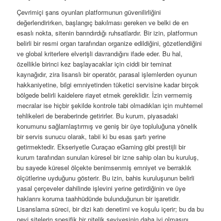
Çevrimiçi şans oyunları platformunun güvenilirliğini
değerlendirirken, başlangıç bakılması gereken ve belki de en
esaslı nokta, sitenin barındırdığı ruhsatlardır. Bir izin, platformun
belirli bir resmi organ tarafından organize edildiğini, gözetlendiğini
ve global kriterlere elverişli davrandığını ifade eder. Bu hal,
özellikle birinci kez başlayacaklar için ciddi bir teminat
kaynağıdır, zira lisanslı bir operatör, parasal işlemlerden oyunun
hakkaniyetine, bilgi emniyetinden tüketici servisine kadar birçok
bölgede belirli kaidelere riayet etmek gereklidir. İzin vermemiş
mecralar ise hiçbir şekilde kontrole tabi olmadıkları için muhtemel
tehlikeleri de beraberinde getirirler. Bu kurum, piyasadaki
konumunu sağlamlaştırmış ve geniş bir üye topluluğuna yönelik
bir servis sunucu olarak, tabii ki bu esas şartı yerine
getirmektedir. Ekseriyetle Curaçao eGaming gibi prestijli bir
kurum tarafından sunulan küresel bir izne sahip olan bu kuruluş,
bu sayede küresel ölçekte benimsenmiş emniyet ve berraklık
ölçütlerine uyduğunu gösterir. Bu izin, bahis kuruluşunun belirli
yasal çerçeveler dahilinde işlevini yerine getirdiğinin ve üye
haklarını koruma taahhüdünde bulunduğunun bir işaretidir.
Lisanslama süreci, bir dizi katı denetimi ve koşulu içerir; bu da bu
nevi sitelerin spesifik bir nitelik seviyesinin daha iyi olmasını