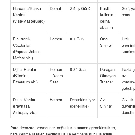
Harcama/Banka
Derhal
2-5 İş Günü
Basit
Seri, y
Kartları
kullanım,
onay
(Visa/MasterCard)
derhal
aktarım
Elektronik
Hemen
0-1 Gün
Orta
Hızlı,
Cüzdanlar
Sınırlar
anoniml
(Papara, Jeton,
komisy
Mefete vb.)
Dijital Paralar
Hemen
0-24 Saat
Durağan
Fazla gi
(Bitcoin,
– Yarım
Olmayan
az
Ethereum vb.)
Saat
Tutarlar
komisyo
çabuk 
Dijital Kartlar
Hemen
Desteklemiyor
Az
Gizlilik,
(Paykasa,
(genellikle)
Sınırlar
güvenli
Astropay vb.)
deneti
Para depozito prosedürleri çoğunlukla anında gerçekleşirken,
para çekme süreleri seçilmiş usule ve finans kuruluşlarının