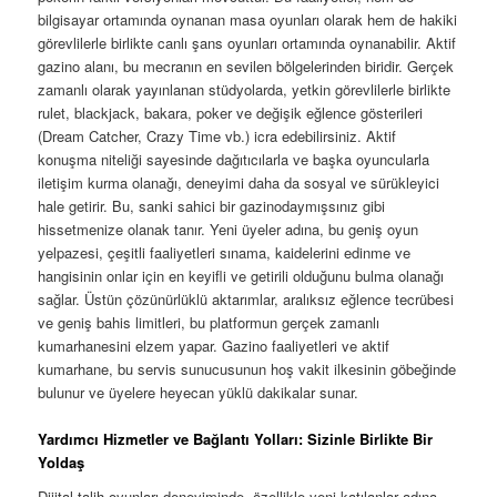
bilgisayar ortamında oynanan masa oyunları olarak hem de hakiki
görevlilerle birlikte canlı şans oyunları ortamında oynanabilir. Aktif
gazino alanı, bu mecranın en sevilen bölgelerinden biridir. Gerçek
zamanlı olarak yayınlanan stüdyolarda, yetkin görevlilerle birlikte
rulet, blackjack, bakara, poker ve değişik eğlence gösterileri
(Dream Catcher, Crazy Time vb.) icra edebilirsiniz. Aktif
konuşma niteliği sayesinde dağıtıcılarla ve başka oyuncularla
iletişim kurma olanağı, deneyimi daha da sosyal ve sürükleyici
hale getirir. Bu, sanki sahici bir gazinodaymışsınız gibi
hissetmenize olanak tanır. Yeni üyeler adına, bu geniş oyun
yelpazesi, çeşitli faaliyetleri sınama, kaidelerini edinme ve
hangisinin onlar için en keyifli ve getirili olduğunu bulma olanağı
sağlar. Üstün çözünürlüklü aktarımlar, aralıksız eğlence tecrübesi
ve geniş bahis limitleri, bu platformun gerçek zamanlı
kumarhanesini elzem yapar. Gazino faaliyetleri ve aktif
kumarhane, bu servis sunucusunun hoş vakit ilkesinin göbeğinde
bulunur ve üyelere heyecan yüklü dakikalar sunar.
Yardımcı Hizmetler ve Bağlantı Yolları: Sizinle Birlikte Bir
Yoldaş
Dijital talih oyunları deneyiminde, özellikle yeni katılanlar adına,