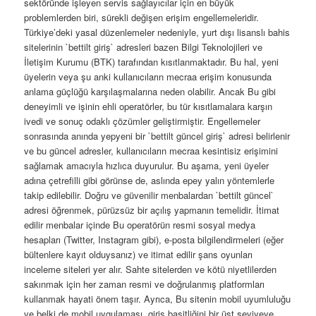
sektöründe işleyen servis sağlayıcılar için en büyük
problemlerden biri, sürekli değişen erişim engellemeleridir.
Türkiye’deki yasal düzenlemeler nedeniyle, yurt dışı lisanslı bahis
sitelerinin `bettilt giriş` adresleri bazen Bilgi Teknolojileri ve
İletişim Kurumu (BTK) tarafından kısıtlanmaktadır. Bu hal, yeni
üyelerin veya şu anki kullanıcıların mecraa erişim konusunda
anlama güçlüğü karşılaşmalarına neden olabilir. Ancak Bu gibi
deneyimli ve işinin ehli operatörler, bu tür kısıtlamalara karşın
ivedi ve sonuç odaklı çözümler geliştirmiştir. Engellemeler
sonrasında anında yepyeni bir `bettilt güncel giriş` adresi belirlenir
ve bu güncel adresler, kullanıcıların mecraa kesintisiz erişimini
sağlamak amacıyla hızlıca duyurulur. Bu aşama, yeni üyeler
adına çetrefilli gibi görünse de, aslında epey yalın yöntemlerle
takip edilebilir. Doğru ve güvenilir menbalardan `bettilt güncel`
adresi öğrenmek, pürüzsüz bir açılış yapmanın temelidir. İtimat
edilir menbalar içinde Bu operatörün resmi sosyal medya
hesapları (Twitter, Instagram gibi), e-posta bilgilendirmeleri (eğer
bültenlere kayıt olduysanız) ve itimat edilir şans oyunları
inceleme siteleri yer alır. Sahte sitelerden ve kötü niyetlilerden
sakınmak için her zaman resmi ve doğrulanmış platformları
kullanmak hayati önem taşır. Ayrıca, Bu sitenin mobil uyumluluğu
ve belki de mobil uygulaması, giriş basitliğini bir üst seviyeye