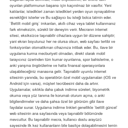
oyunları platformunun başarısı için kaçınılmaz bir vasıftır. Yeni
katılanlar, istedikleri zaman istedikleri yerden oyun oynayabilme
esnekliğini isterler ve Bu sağlayıcı bu isteği bolca tatmin eder.
`Bettilt mobil giriş` imkanları, akıllı cihaz veya tablet kullanmanız
fark etmeksizin, sürekli bir deneyim verir. Mecranın internet
sitesi, eksiksizce taşınabilir cihazlara uygun bir düzene sahiptir;
yani ekran boyutunuz her ne olursa olsun, web sayfası tertibi ve
fonksiyonları otomatikman cihazınıza intibak eder. Bu, ilave bir
uygulama kurma mecburiyeti olmadan, direkt olarak mobil
tarayıcınız üzerinden tüm kumar oyunlarına, spor bahislerine, o
anki yarışma öngörülerine ve hatta finansal operasyonlara
ulaşabileceğiniz manasına gelir. Taşınabilir uyumlu internet
sitesinin yanında, bu operatörün özel mobil uygulamaları (iOS ve
Android için varsa), müşteri tecrübesini daha da artırır.
Uygulamalar, sıklıkla daha çabuk indirme süreleri, biyometrik
okuma veya yüz tanıma ile korumalı oturum açma, o anki
bilgilendirmeler ve daha şahsa özel bir görünüm gibi ilave
faydalar sunar. Uygulama indirme linkleri genellikle `bettilt güncel`
web sitesinin ana sayfasında veya taşınabilir bölümünde
mevcuttur. Bu taşınabilir mecra, kullanıcı dostu arayüzü
sayesinde ilk kez kullananların bile basitçe dolaşabilmesini temin