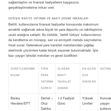
sağlamlaştırır ve finansal faaliyetlerini kaygısızca
gerçekleştirmelerine imkan verir.
DEĞIŞIK BAKIYE YATIRMA VE NAKIT ÇEKME İMKANLARI
Bettilt, kullanıcılarına finansal faaliyetler konusunda maksimum
esneklik sağlamak adına büyük bir para depozito ve naktileştirme
usulü aralığına sahiptir. Bu türlülük, `bettilt türkiye` kullanıcılarının
da kendilerine en münasip, seri ve emniyetli metodu seçmelerine
fırsat sunar. Geleneksel para transferi metotlarından çağdaş
elektronik çözümlere kadar birçok seçenek bulunmaktadır. İşte
bazı yaygın tahsilat metotları ve genel özellikleri:
ÜCRETLENDIRME
TIPIK
OLAĞAN
EN AZ/EN
ÜSTÜN
BIÇIMI
PARA
NAKIT
ÇOK
YATIRMA
TAHSILAT
SINIRLAR
SÜRESI
ZAMANI
Banka
Derhal –
1-3 Faaliyet
Yüksek
Korunak
Havalesi/EFT
Otuz
Günü
Limitler
yaygın
Dakika
kullanı