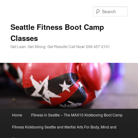
Sear
Seattle Fitness Boot Camp
Classes
Get Lean. Get Strong. Get Results! Call Now! 206-457-2101
Main menu
Home
Fitness in Seattle – The MAX10 Kickboxing Boot Camp
Skip to primary content
Skip to secondary content
Fitness Kickboxing Seattle and Martial Arts For Body, Mind and