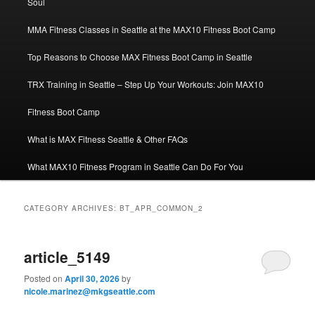
Soul
MMA Fitness Classes in Seattle at the MAX10 Fitness Boot Camp
Top Reasons to Choose MAX Fitness Boot Camp in Seattle
TRX Training in Seattle – Step Up Your Workouts: Join MAX10
Fitness Boot Camp
What is MAX Fitness Seattle & Other FAQs
What MAX10 Fitness Program in Seattle Can Do For You
CATEGORY ARCHIVES:
BT_APR_COMMON_2
article_5149
Posted on
April 30, 2026
by
nicole.marinez@mkgseattle.com