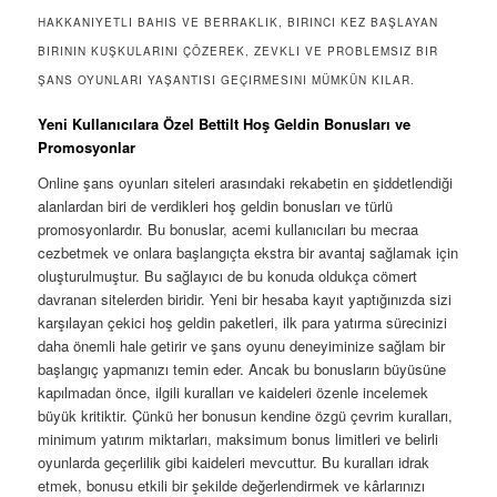
HAKKANIYETLI BAHIS VE BERRAKLIK, BIRINCI KEZ BAŞLAYAN
BIRININ KUŞKULARINI ÇÖZEREK, ZEVKLI VE PROBLEMSIZ BIR
ŞANS OYUNLARI YAŞANTISI GEÇIRMESINI MÜMKÜN KILAR.
Yeni Kullanıcılara Özel Bettilt Hoş Geldin Bonusları ve
Promosyonlar
Online şans oyunları siteleri arasındaki rekabetin en şiddetlendiği
alanlardan biri de verdikleri hoş geldin bonusları ve türlü
promosyonlardır. Bu bonuslar, acemi kullanıcıları bu mecraa
cezbetmek ve onlara başlangıçta ekstra bir avantaj sağlamak için
oluşturulmuştur. Bu sağlayıcı de bu konuda oldukça cömert
davranan sitelerden biridir. Yeni bir hesaba kayıt yaptığınızda sizi
karşılayan çekici hoş geldin paketleri, ilk para yatırma sürecinizi
daha önemli hale getirir ve şans oyunu deneyiminize sağlam bir
başlangıç yapmanızı temin eder. Ancak bu bonusların büyüsüne
kapılmadan önce, ilgili kuralları ve kaideleri özenle incelemek
büyük kritiktir. Çünkü her bonusun kendine özgü çevrim kuralları,
minimum yatırım miktarları, maksimum bonus limitleri ve belirli
oyunlarda geçerlilik gibi kaideleri mevcuttur. Bu kuralları idrak
etmek, bonusu etkili bir şekilde değerlendirmek ve kârlarınızı