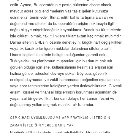
edilir. Ayrıca, Bu operatörün e-posta bültenine abone olmak,
mevcut adres bilgilendirmelerini vasıtasız gelen kutunuza
edinmenizi temin eder. İtimat edilir bahis tartışma alanları ve
değerlendirme siteleri de bu operatörün erişim noktasıyla ilgili
doğru bilgiye erişebileceğiniz kaynaklardır. Ancak bu tür sitelerde
bile dikkatli olmak, taklit linklere tıklamaktan kaçınmak mühimdir.
Daima sitenin URL’sini özenle denetleyin; küçük harf değişiklikleri
veya ek karakterler içeren noktalar dolandırıcı siteler olabilir.
Lisans bilgilerinin sitede belirgin olduğundan garanti edin.
Türkiye’deki bu platformun müşterileri için bu durum çok sık
görülen olduğu için site, kullanıcılarının kesintisiz erişimi için
hızlıca güncel adresleri devreye sokar. Böylece, güvenlik
endişesi duymadan ve vakit harcamadan beğenilen oyunlarınıza
veya spor tahminlerine kaldığınız yerden ilerleyebilirsiniz. Güvenli
erişim, kişisel ve finansal bilgilerinizin korunması açısından de
yaşamsal bir gerekliliktir; bundan dolayı, her zaman resmi ve
doğrulanmış yolları seçmek mantıklı bir tutumdur.
CEP CIHAZI UYUMLULUĞU VE APP PRATIKLIĞI: İSTEDIĞIN
ZAMAN İSTEDIĞIN YERDE BAHIS YAP
Bugünün dijital devrinde, mobil erişilebilirlik, bir online talih