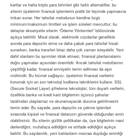
kartlar ve hatta kripto para birimleri gibi farklı alternatifler, bu
sitenin üyelerinin finansal işlemlerini pratik bir biçimde yapmasına
imkan sunar. Her tahsilat metodunun kendine özgü
minimum/maksimum limitleri ve işlem süreleri mevcuttur; bu
detaylar ekseriyetle sitenin “Ödeme Yöntemleri” bölümünde
açıkça belirtilir. Misal olarak, elektronik cüzdanlar genellikle
anında para depozito etme ve daha çabuk para tahsilat fırsatı
sunarken, banka transferi biraz daha çok zaman isteyebilir. Yeni
dahil olanların bu ayrımları idrak etmesi, finansal planlamalarını
doğru yapmaları açısından önemlidir. Ancak tahsilat metotlarının
çeşitliliği kadar, finansal emniyetin temin edilmesi da aşırı
mühimdir. Bu hizmet sağlayıcı, üyelerinin finansal verilerini
korumak için en son teknoloji kodlama tekniklerini kullanır. SSL
(Secure Socket Layer) şifreleme teknolojisi, tüm duyarlı verilerin,
özellikle banka ve kredi kartı bilgilerinin üçüncü şahıslar
tarafından ulaşılamaz ve okunamayacak duruma getirilmesini
temin eder. Bu sayede, para depozito ve çekme işlemleri
sırasında kişisel ve finansal datanızın güvende olduğundan emin
olabilirsiniz. Bu sitenin gizlilik politikaları da, üye bilgilerinin nasıl
derlendiğini, muhafaza edildiğini ve istifade edildiğini açıkça
belirtir. Bu saydamlık, yeni katılanların mecraa duyduğu eminliği