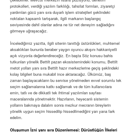
protokolleri, verdiği yazılım farklılığı, tahsilat formları, ziyaretçi
yardımları gücü yanı sıra duyarlı işlem stratejileri şeklindeki
noktaları kapsamlı tartışarak, ilgili markanın başlangıç
seviyesinde dahil olanlar adına ne tür net deneyim sağladığını
görmeye uğraşacağız.
İncelediğimiz yazıtta, ilgili sitenin tanıttığı üstünlükleri, muhtemel
aksaklıkları bununla beraber yaygın oyuncu akışını hakkaniyetli
açık vizyonla değerlendireceğiz. En başta Söz konusu bahis
tutkunları yönelik Bettilt pazarı ekosistemindeki konumu, Bettilt
metot yolları yanı sıra Bettilt hazır merkezlerine geçiş şeklindeki
kolay bilgileri buna mukabil ince aktaracağız. Ülkümüz, baş
zaman başlayacakların bu servise yönelmeden evvel sorumlu tek
seçim sağlamalarına katkı sağlamak ve de tüm kullanıcılara
emin, tatlı ve de dikkatli tek ihtimal yazılımları sayfası
maceralarında yönetmektir. Hazırlanın, heyecanlı sistemin
yollarını bakmaya dalalım sonra mezkur mecranın bireylerin
yönelik uygun seçim hissedilip hissedilmediğini yan yana fark
edelim.
Oluşumun İzni yanı sıra Düzenlemesi: Dürüstlüğün İlkeleri