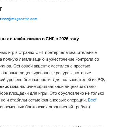
г
arinez@mkgseattle.com
ных онлайн-казино в СНГ в 2026 году
тных игр в странах СНГ претерпела значительные
на полную легализацию и ужесточение контроля со
ганов. Основной акцент сместился с простых
ноценные лицензированные ресурсы, которые
ий уровень безопасности. Для пользователей из
РФ,
бекистана
наличие официальной лицензии стало
оре площадки для игры. Это обусловлено не только
, но и стабильностью финансовых операций,
Beef
современных банковских ограничений требуют