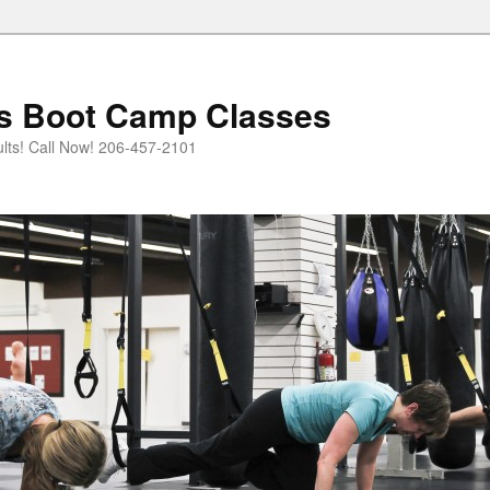
ss Boot Camp Classes
lts! Call Now! 206-457-2101