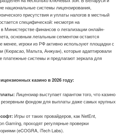
разделен на несколько ключевых зон. В Беларуси и
гие национальные системы лицензирования,
зического присутствия и уплаты налогов в местный
остается специфической: несмотря на
в Министерстве финансов о легализации онлайн-
жета, основным легальным сегментом остаются
не менее, игроки из РФ активно используют площадки с
 (Кюрасао, Мальта, Анжуан), которые адаптировали
е платежные системы и предлагают зеркала для
цензионных казино в 2026 году:
платы:
Лицензиар выступает гарантом того, что казино
 резервным фондом для выплаты даже самых крупных
софт:
Игры от таких провайдеров, как NetEnt,
tion Gaming, проходят регулярные проверки
ориями (eCOGRA, iTech Labs).