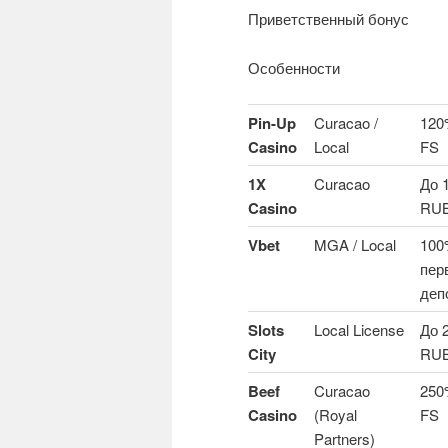
Приветственный бонус
Особенности
Pin-Up
Curacao /
120
Casino
Local
FS
1X
Curacao
До 
Casino
RUB
Vbet
MGA / Local
100
пер
деп
Slots
Local License
До 
City
RUB
Beef
Curacao
250
Casino
(Royal
FS
Partners)