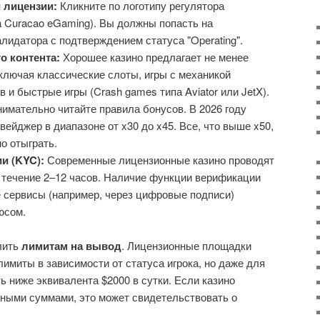
 лицензии:
Кликните по логотипу регулятора
а Curacao eGaming). Вы должны попасть на
идатора с подтверждением статуса "Operating".
о контента:
Хорошее казино предлагает не менее
ключая классические слоты, игры с механикой
 и быстрые игры (Crash games типа Aviator или JetX).
имательно читайте правила бонусов. В 2026 году
ейджер в диапазоне от x30 до x45. Все, что выше x50,
о отыграть.
и (KYC):
Современные лицензионные казино проводят
 течение 2–12 часов. Наличие функции верификации
 сервисы (например, через цифровые подписи)
юсом.
лить
лимитам на вывод
. Лицензионные площадки
имиты в зависимости от статуса игрока, но даже для
ь ниже эквивалента $2000 в сутки. Если казино
ными суммами, это может свидетельствовать о