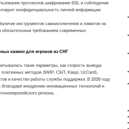
ьзование протоколов шифрования SSL и соблюдение
нтирует конфиденциальность личной информации
аличие инструментов самоисключения и лимитов на
ся обязательным требованием современных
ных казино для игроков из СНГ
читывались такие параметры, как скорость вывода
 платежных методов (МИР, СБП, Kaspi, UzCard),
тов и качество работы службы поддержки. В 2026 году
 благодаря внедрению инновационных технологий и
точноевропейского региона.