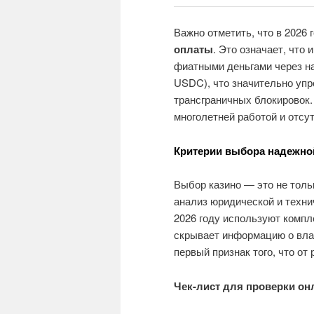
Важно отметить, что в 2026
оплаты
. Это означает, что
фиатными деньгами через на
USDC), что значительно упр
трансграничных блокировок.
многолетней работой и отсу
Критерии выбора надежной
Выбор казино — это не толь
анализ юридической и техни
2026 году используют компл
скрывает информацию о влад
первый признак того, что от
Чек-лист для проверки он