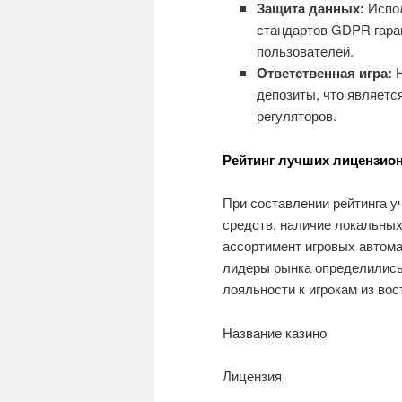
Защита данных:
Испол
стандартов GDPR гара
пользователей.
Ответственная игра:
Н
депозиты, что являет
регуляторов.
Рейтинг лучших лицензион
При составлении рейтинга у
средств, наличие локальных
ассортимент игровых автома
лидеры рынка определились
лояльности к игрокам из вос
Название казино
Лицензия