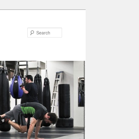
Search